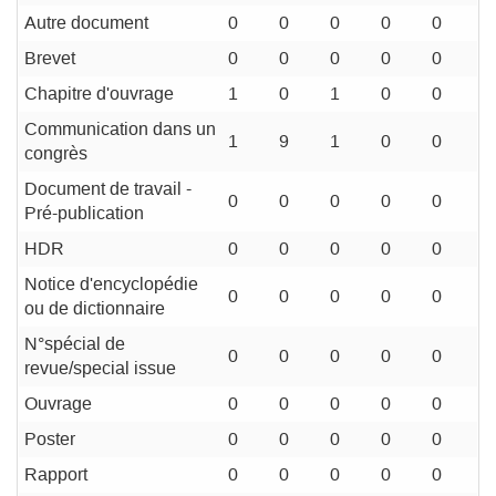
Autre document
0
0
0
0
0
Brevet
0
0
0
0
0
Chapitre d'ouvrage
1
0
1
0
0
Communication dans un
1
9
1
0
0
congrès
Document de travail -
0
0
0
0
0
Pré-publication
HDR
0
0
0
0
0
Notice d'encyclopédie
0
0
0
0
0
ou de dictionnaire
N°spécial de
0
0
0
0
0
revue/special issue
Ouvrage
0
0
0
0
0
Poster
0
0
0
0
0
Rapport
0
0
0
0
0