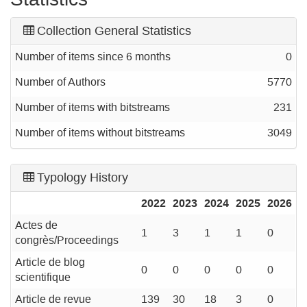
Collection General Statistics
Number of items since 6 months
0
Number of Authors
5770
Number of items with bitstreams
231
Number of items without bitstreams
3049
Typology History
2022
2023
2024
2025
2026
Actes de
1
3
1
1
0
congrès/Proceedings
Article de blog
0
0
0
0
0
scientifique
Article de revue
139
30
18
3
0