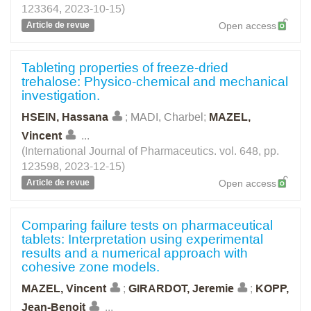
123364, 2023-10-15)
Article de revue
Open access
Tableting properties of freeze-dried
trehalose: Physico-chemical and mechanical
investigation.
HSEIN, Hassana
;
MADI, Charbel
;
MAZEL,
Vincent
...
(International Journal of Pharmaceutics. vol. 648, pp.
123598, 2023-12-15)
Article de revue
Open access
Comparing failure tests on pharmaceutical
tablets: Interpretation using experimental
results and a numerical approach with
cohesive zone models.
MAZEL, Vincent
;
GIRARDOT, Jeremie
;
KOPP,
Jean-Benoit
...