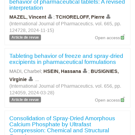
behavior of pharmaceutical tablets: A revised
interpretation
MAZEL, Vincent
;
TCHORELOFF, Pierre
(International Journal of Pharmaceutics. vol. 665, pp.
124728, 2024-11-15)
Article de revue
Open access
Tableting behavior of freeze and spray-dried
excipients in pharmaceutical formulations
MADI, Charbel
;
HSEIN, Hassana
;
BUSIGNIES,
Virginie
...
(International Journal of Pharmaceutics. vol. 656, pp.
124059, 2024-03-28)
Article de revue
Open access
Consolidation of Spray-Dried Amorphous
Calcium Phosphate by Ultrafast
Compression: Chemical and Structural