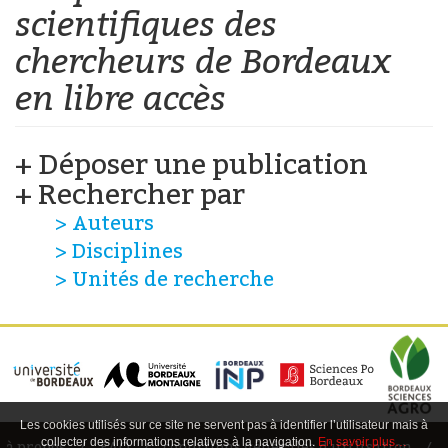
scientifiques
des
chercheurs de Bordeaux
en libre accès
+ Déposer une publication
+ Rechercher par
> Auteurs
> Disciplines
> Unités de recherche
Les cookies utilisés sur ce site ne servent pas à identifier l’utilisateur mais à
collecter des informations relatives à la navigation.
En savoir plus…
à propos
FAQ
conditions générales d'utilisation