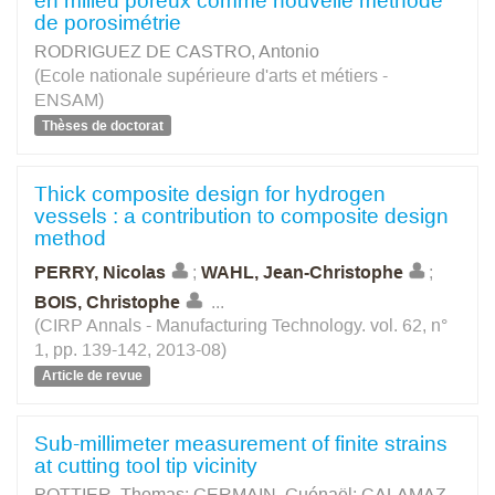
en milieu poreux comme nouvelle méthode
de porosimétrie
RODRIGUEZ DE CASTRO, Antonio
(Ecole nationale supérieure d'arts et métiers -
ENSAM)
Thèses de doctorat
Thick composite design for hydrogen
vessels : a contribution to composite design
method
PERRY, Nicolas
;
WAHL, Jean-Christophe
;
BOIS, Christophe
...
(CIRP Annals - Manufacturing Technology. vol. 62, n°
1, pp. 139-142, 2013-08)
Article de revue
Sub-millimeter measurement of finite strains
at cutting tool tip vicinity
POTTIER, Thomas
;
GERMAIN, Guénaël
;
CALAMAZ,