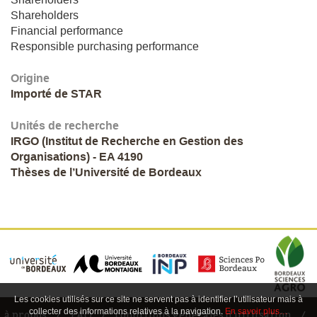
Shareholders
Financial performance
Responsible purchasing performance
Origine
Importé de STAR
Unités de recherche
IRGO (Institut de Recherche en Gestion des
Organisations) - EA 4190
Thèses de l’Université de Bordeaux
Les cookies utilisés sur ce site ne servent pas à identifier l’utilisateur mais à
collecter des informations relatives à la navigation.
En savoir plus…
à propos
FAQ
conditions générales d'utilisation