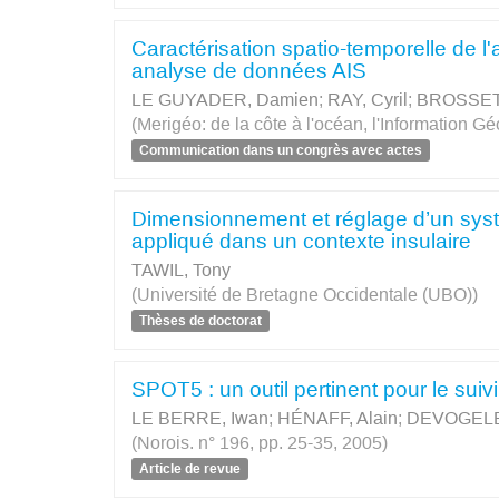
Caractérisation spatio-temporelle de l'
analyse de données AIS
LE GUYADER, Damien
;
RAY, Cyril
;
BROSSET,
(Merigéo: de la côte à l'océan, l'Information
Communication dans un congrès avec actes
Dimensionnement et réglage d’un syst
appliqué dans un contexte insulaire
TAWIL, Tony
(Université de Bretagne Occidentale (UBO))
Thèses de doctorat
SPOT5 : un outil pertinent pour le suivi
LE BERRE, Iwan
;
HÉNAFF, Alain
;
DEVOGELE
(Norois. n° 196, pp. 25-35, 2005)
Article de revue