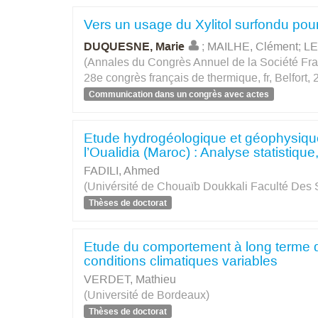
Vers un usage du Xylitol surfondu pou
DUQUESNE, Marie
;
MAILHE, Clément
;
LE
(Annales du Congrès Annuel de la Société Fra
28e congrès français de thermique, fr, Belfort,
Communication dans un congrès avec actes
Etude hydrogéologique et géophysique 
l’Oualidia (Maroc) : Analyse statistiqu
FADILI, Ahmed
(Univérsité de Chouaïb Doukkali Faculté Des 
Thèses de doctorat
Etude du comportement à long terme 
conditions climatiques variables
VERDET, Mathieu
(Université de Bordeaux)
Thèses de doctorat