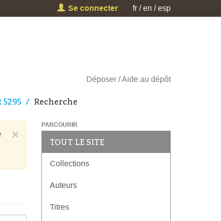
Se connecter
fr
en
esp
Déposer
Aide au dépôt
R 5295
Recherche
PARCOURIR
×
e
TOUT LE SITE
Collections
Auteurs
Titres