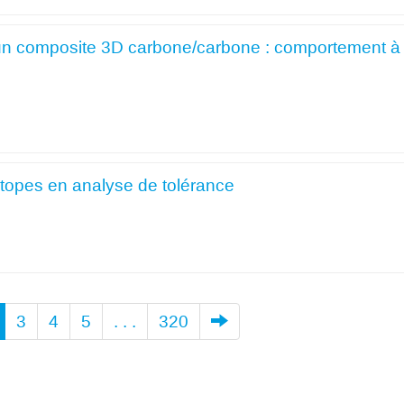
un composite 3D carbone/carbone : comportement à
ytopes en analyse de tolérance
3
4
5
. . .
320