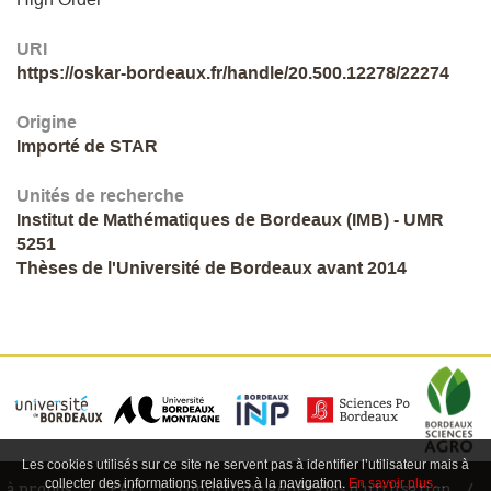
URI
https://oskar-bordeaux.fr/handle/20.500.12278/22274
Origine
Importé de STAR
Unités de recherche
Institut de Mathématiques de Bordeaux (IMB) - UMR
5251
Thèses de l'Université de Bordeaux avant 2014
Les cookies utilisés sur ce site ne servent pas à identifier l’utilisateur mais à
collecter des informations relatives à la navigation.
En savoir plus…
à propos
FAQ
conditions générales d'utilisation