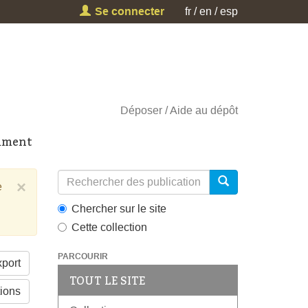
Se connecter
fr
en
esp
Déposer
Aide au dépôt
cument
×
e
Chercher sur le site
Cette collection
PARCOURIR
port
TOUT LE SITE
tions