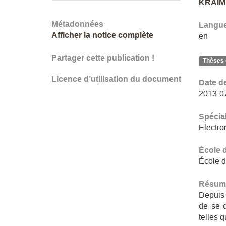
KRAIM
Métadonnées
Langu
Afficher la notice complète
en
Partager cette publication !
Thèses 
Licence d’utilisation du document
Date d
2013-0
Spécial
Electro
École 
École d
Résum
Depuis 
de se 
telles q