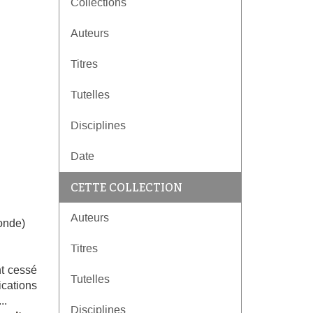
Collections
Auteurs
Titres
Tutelles
Disciplines
Date
CETTE COLLECTION
Auteurs
ronde)
Titres
nt cessé
Tutelles
cations
..
Disciplines