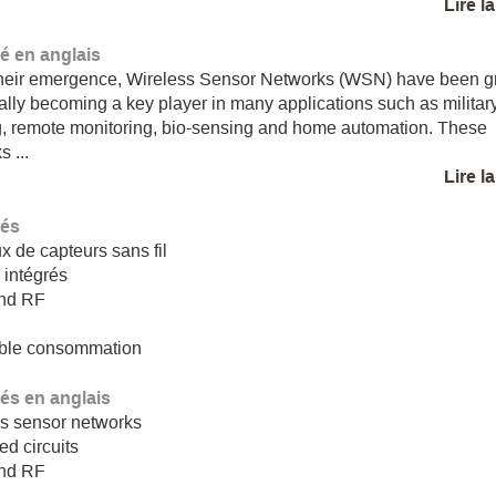
Lire l
 en anglais
their emergence, Wireless Sensor Networks (WSN) have been 
ally becoming a key player in many applications such as militar
g, remote monitoring, bio-sensing and home automation. These
 ...
Lire l
lés
 de capteurs sans fil
s intégrés
end RF
ible consommation
lés en anglais
s sensor networks
ed circuits
end RF