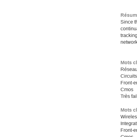
Résumé
Since 
continu
trackin
networks
Mots c
Réseaux
Circuit
Front-
Cmos
Très fa
Mots c
Wireles
Integrat
Front-
Cmos