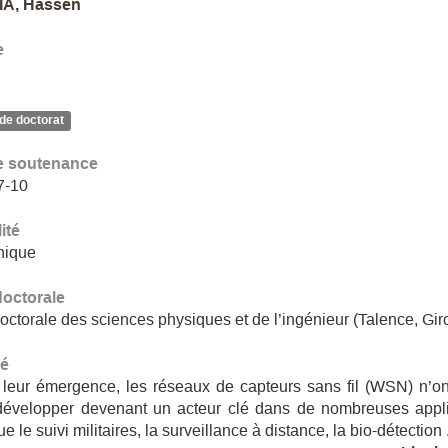
IA, Hassen
e
de doctorat
e soutenance
7-10
ité
nique
doctorale
octorale des sciences physiques et de l’ingénieur (Talence, Gi
é
leur émergence, les réseaux de capteurs sans fil (WSN) n’o
développer devenant un acteur clé dans de nombreuses appli
ue le suivi militaires, la surveillance à distance, la bio-détection .