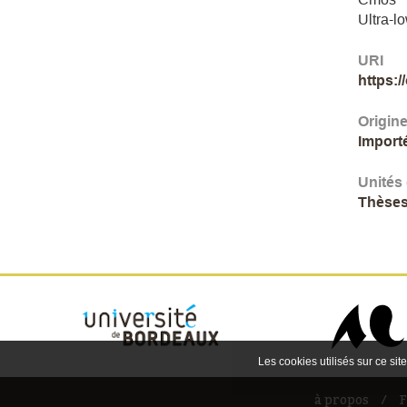
Ultra-l
URI
https:
Origin
Import
Unités
Thèses
Les cookies utilisés sur ce site
à propos