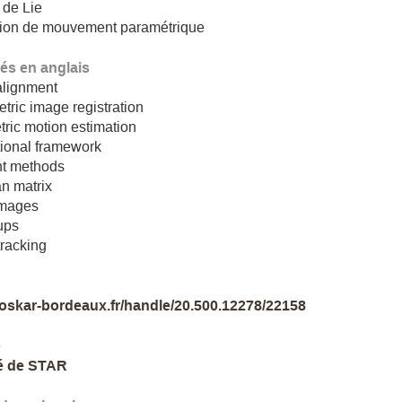
 de Lie
tion de mouvement paramétrique
lés en anglais
alignment
ric image registration
ric motion estimation
tional framework
nt methods
n matrix
images
ups
tracking
//oskar-bordeaux.fr/handle/20.500.12278/22158
e
é de STAR