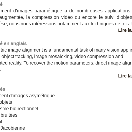
é
nement d’images paramétrique a de nombreuses applications 
 augmentée, la compression vidéo ou encore le suivi d’obje
hèse, nous nous intéressons notamment aux techniques de recala
Lire l
 en anglais
ric image alignment is a fundamental task of many vision appli
 object tracking, image mosaicking, video compression and
ed reality. To recover the motion parameters, direct image ali
.
Lire l
lés
ment d'images asymétrique
'objets
sme bidirectionnel
bruitées
t
e Jacobienne