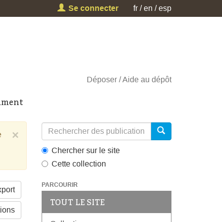
Se connecter
fr
en
esp
Déposer
Aide au dépôt
cument
×
e
Chercher sur le site
Cette collection
PARCOURIR
port
TOUT LE SITE
tions