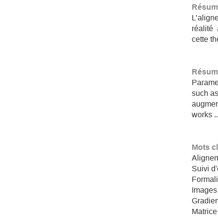
Résum
L’alig
réalité
cette t
Résumé
Paramet
such as
augment
works ..
Mots c
Aligne
Suivi d
Formali
Images 
Gradien
Matric