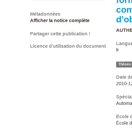
com
Métadonnées
d’o
Afficher la notice complète
AUTHE
Partager cette publication !
Langu
Licence d’utilisation du document
fr
Thèses 
Date d
2010-1
Spécial
Automat
École 
École d