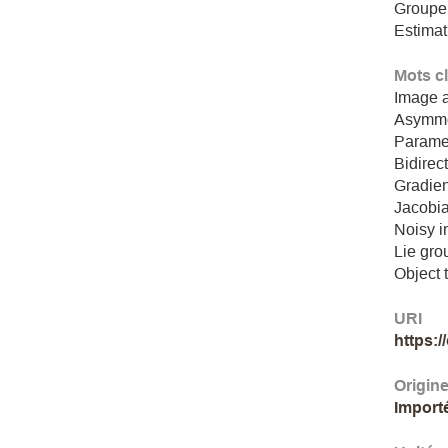
Groupe
Estima
Mots c
Image 
Asymmet
Paramet
Bidirec
Gradie
Jacobia
Noisy 
Lie gro
Object 
URI
https:
Origin
Import