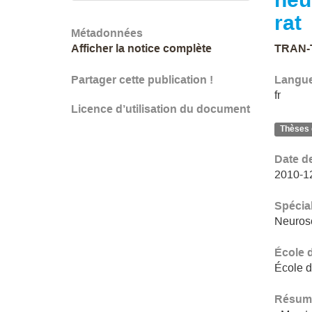
rat
Métadonnées
Afficher la notice complète
TRAN-
Partager cette publication !
Langu
fr
Licence d’utilisation du document
Thèses 
Date d
2010-1
Spécial
Neuros
École 
École d
Résum