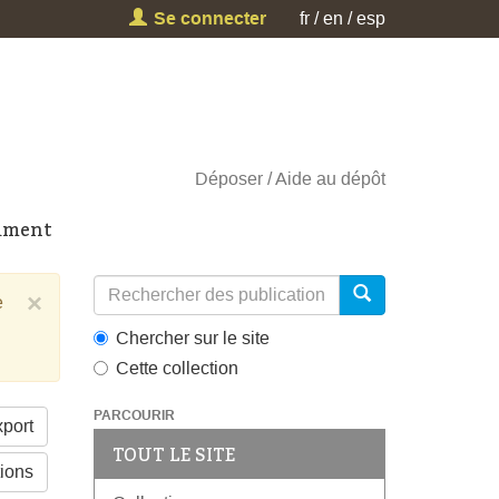
Se connecter
fr
en
esp
Déposer
Aide au dépôt
cument
×
e
Chercher sur le site
Cette collection
PARCOURIR
port
TOUT LE SITE
tions