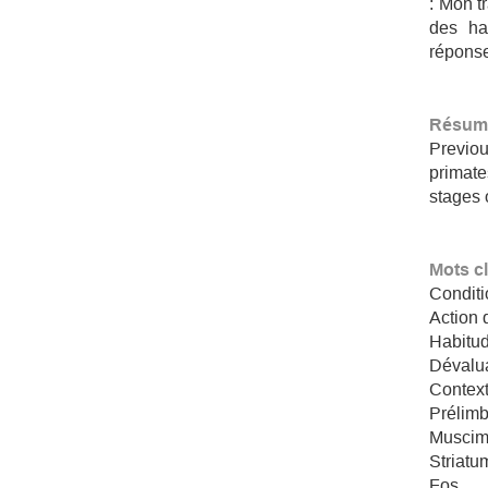
: Mon t
des ha
réponse
Résumé
Previou
primate
stages 
Mots c
Condit
Action 
Habitu
Dévalu
Contex
Prélim
Muscim
Striatu
Fos