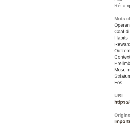
Récom
Mots c
Operant
Goal-di
Habits
Rewar
Outcom
Contex
Prelimb
Muscim
Striatu
Fos
URI
https:
Origin
Import