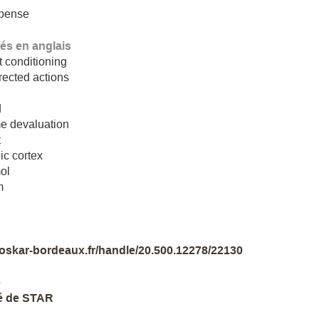
pense
lés en anglais
 conditioning
rected actions
d
e devaluation
t
ic cortex
ol
m
//oskar-bordeaux.fr/handle/20.500.12278/22130
e
é de STAR