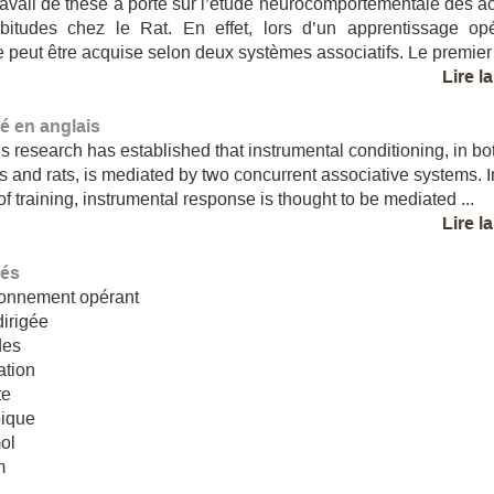
ravail de thèse a porté sur l’étude neurocomportementale des ac
bitudes chez le Rat. En effet, lors d’un apprentissage opé
 peut être acquise selon deux systèmes associatifs. Le premier 
Lire l
 en anglais
s research has established that instrumental conditioning, in bo
s and rats, is mediated by two concurrent associative systems. I
of training, instrumental response is thought to be mediated ...
Lire l
lés
ionnement opérant
dirigée
des
ation
te
bique
ol
m