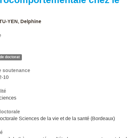
TU-YEN, Delphine
e
de doctorat
e soutenance
2-10
ité
ciences
doctorale
octorale Sciences de la vie et de la santé (Bordeaux)
é