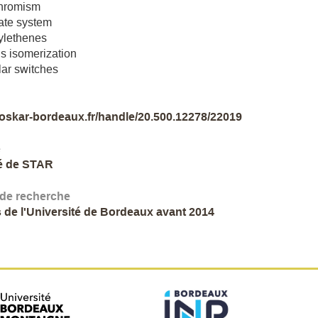
hromism
tate system
ylethenes
ns isomerization
ar switches
//oskar-bordeaux.fr/handle/20.500.12278/22019
e
é de STAR
 de recherche
 de l'Université de Bordeaux avant 2014