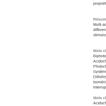
proprié
Résumé
Multi-a
differe
stimulus
Mots c
Biphot
Acidoc
Photoc
Système
Dithién
Isoméri
Interru
Mots c
Acidoc