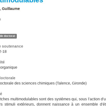
 Guillaume
e
de doctorat
e soutenance
2-18
ité
 organique
doctorale
octorale des sciences chimiques (Talence, Gironde)
é
tches multimodulables sont des systèmes qui, sous l'action d'
rs stimuli extérieurs, donnent naissance à un ensemble d'é