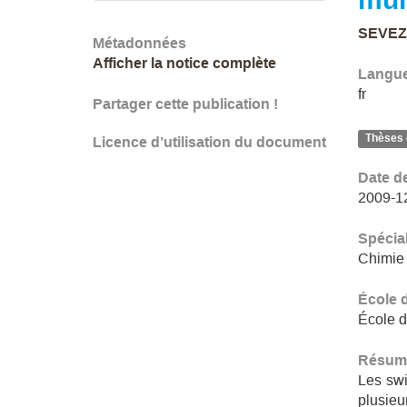
SEVEZ,
Métadonnées
Afficher la notice complète
Langu
fr
Partager cette publication !
Thèses 
Licence d’utilisation du document
Date d
2009-1
Spécial
Chimie
École 
École d
Résum
Les swi
plusieu