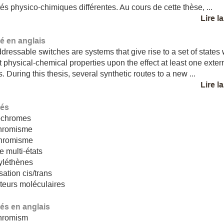
tés physico-chimiques différentes. Au cours de cette thèse, ...
Lire l
 en anglais
ddressable switches are systems that give rise to a set of states 
nt physical-chemical properties upon the effect at least one exter
. During this thesis, several synthetic routes to a new ...
Lire l
lés
ochromes
hromisme
hromisme
 multi-états
yléthènes
sation cis/trans
pteurs moléculaires
lés en anglais
hromism