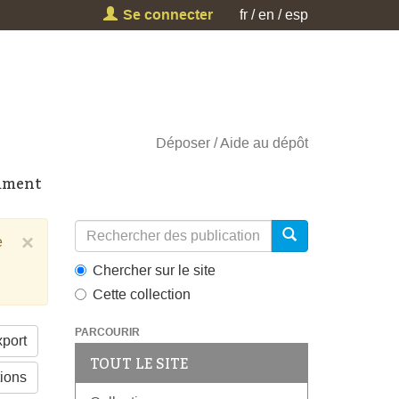
Se connecter
fr
en
esp
Déposer
Aide au dépôt
cument
×
e
Chercher sur le site
Cette collection
PARCOURIR
port
TOUT LE SITE
tions