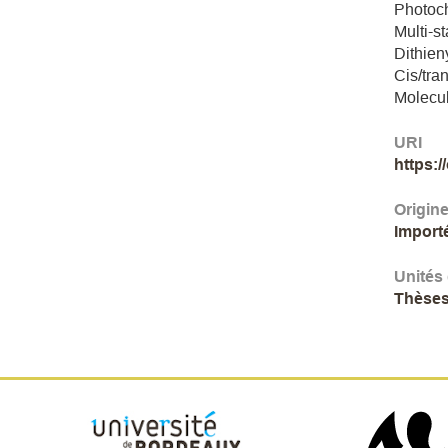
Photoc
Multi-s
Dithien
Cis/tra
Molecul
URI
https:
Origin
Import
Unités
Thèses