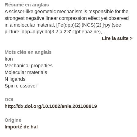
Résumé en anglais
A scissor-like geometric mechanism is responsible for the
strongest negative linear compression effect yet observed
in a molecular material, [Fe(dpp)(2) (NCS)(2) ]⋅py (see
picture; dpp=dipyrido[3,2-a:2'3'-c]phenazine), ...
Lire la suite >
Mots clés en anglais
Iron
Mechanical properties
Molecular materials
N ligands
Spin crossover
DOI
http://dx.doi.org/10.1002/anie.201108919
Origine
Importé de hal