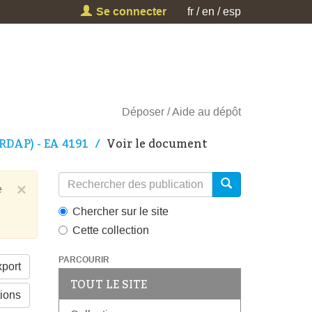
Se connecter
fr
en
esp
Déposer
Aide au dépôt
IRDAP) - EA 4191
Voir le document
×
e
Chercher sur le site
Cette collection
PARCOURIR
port
TOUT LE SITE
tions