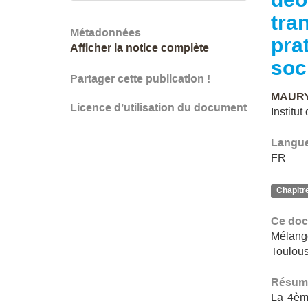
tra
Métadonnées
pra
Afficher la notice complète
soc
Partager cette publication !
MAURY,
Licence d’utilisation du document
Institu
Langu
FR
Chapitr
Ce doc
Mélange
Toulous
Résum
La 4èm