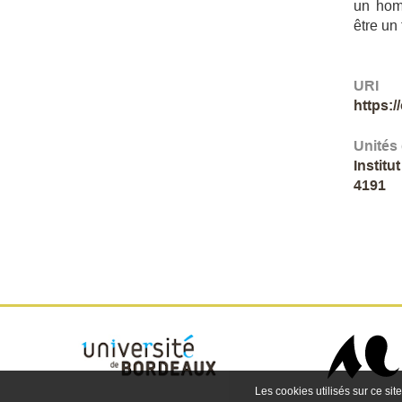
un homm
être un
URI
https:
Unités
Institu
4191
Les cookies utilisés sur ce site