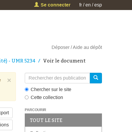
Se connecter
fr
en
esp
Déposer
Aide au dépôt
té) - UMR 5234
Voir le document
×
e
Chercher sur le site
Cette collection
PARCOURIR
port
TOUT LE SITE
tions