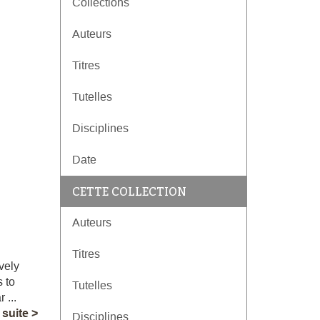
Collections
Auteurs
Titres
Tutelles
Disciplines
Date
CETTE COLLECTION
Auteurs
Titres
ively
 to
Tutelles
 ...
a suite >
Disciplines