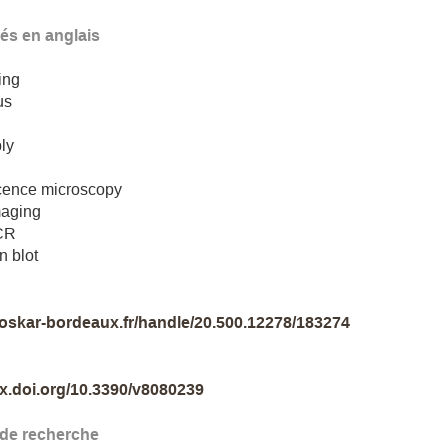
lés en anglais
ing
us
ly
scence microscopy
aging
CR
n blot
//oskar-bordeaux.fr/handle/20.500.12278/183274
dx.doi.org/10.3390/v8080239
 de recherche