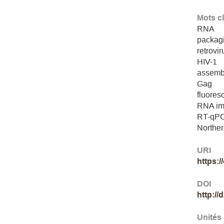
Mots c
RNA
packag
retrovir
HIV-1
assemb
Gag
fluore
RNA im
RT-qP
Norther
URI
https:
DOI
http://
Unités