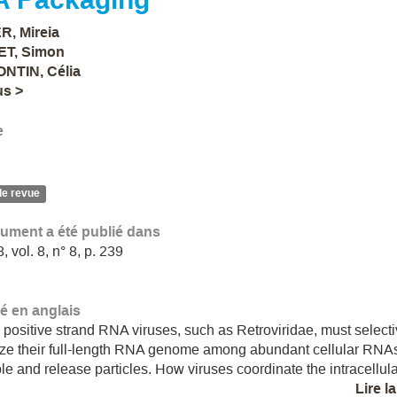
, Mireia
ET, Simon
NTIN, Célia
us >
e
de revue
ument a été publié dans
 vol. 8, n° 8, p. 239
 en anglais
s, positive strand RNA viruses, such as Retroviridae, must select
ze their full-length RNA genome among abundant cellular RNAs
e and release particles. How viruses coordinate the intracellular
Lire l