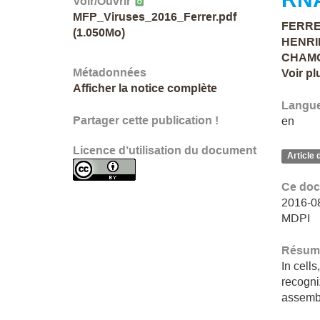
Voir/
Ouvrir
MFP_Viruses_2016_Ferrer.pdf
FERRER
(1.050Mo)
HENRI
CHAMO
Métadonnées
Voir pl
Afficher la notice complète
Langu
Partager cette publication !
en
Licence d’utilisation du document
Article 
Ce doc
2016-08,
MDPI
Résumé
In cell
recogni
assembl