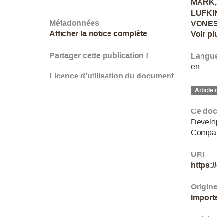
MARK,
LUFKIN
Métadonnées
VONES
Afficher la notice complète
Voir pl
Partager cette publication !
Langu
en
Licence d’utilisation du document
Article 
Ce doc
Develop
Company
URI
https:
Origin
Import