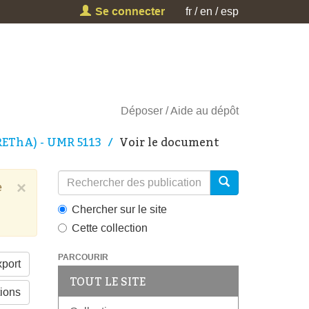
Se connecter
fr
en
esp
Déposer
Aide au dépôt
REThA) - UMR 5113
Voir le document
×
e
Chercher sur le site
Cette collection
PARCOURIR
port
TOUT LE SITE
tions