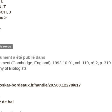
 E
, T
CH, J
us >
e
de revue
ument a été publié dans
ment (Cambridge, England). 1993-10-01, vol. 119, n° 2, p. 319
 of Biologists
//oskar-bordeaux.fr/handle/20.500.12278/617
e
é de hal