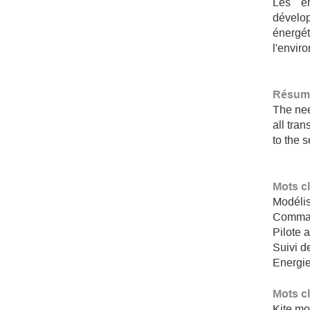
Les én
dévelo
énerg
l'enviro
Résumé
The nee
all tra
to the 
Mots c
Modélis
Comman
Pilote 
Suivi de
Energie
Mots c
Kite mo