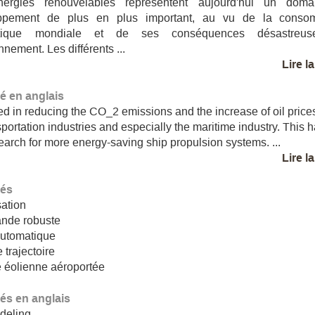
ergies renouvelables représentent aujourd'hui un dom
ppement de plus en plus important, au vu de la conso
étique mondiale et de ses conséquences désastreus
nnement. Les différents ...
Lire l
 en anglais
d in reducing the CO_2 emissions and the increase of oil prices
nsportation industries and especially the maritime industry. This 
search for more energy-saving ship propulsion systems. ...
Lire l
lés
ation
de robuste
automatique
 trajectoire
 éolienne aéroportée
lés en anglais
deling