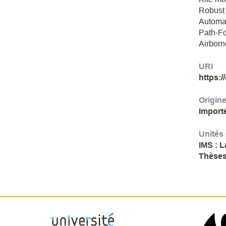
Robust 
Automat
Path-Fo
Airbor
URI
https:
Origin
Import
Unités
IMS : 
Thèses