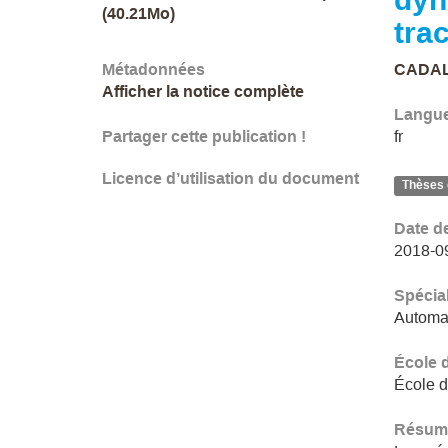
(40.21Mo)
tra
Métadonnées
CADAL
Afficher la notice complète
Langu
Partager cette publication !
fr
Licence d’utilisation du document
Thèses 
Date d
2018-0
Spécial
Automat
École 
École d
Résum