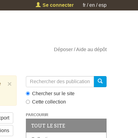
Se connecter
fr
en
esp
Déposer
Aide au dépôt
×
e
Chercher sur le site
Cette collection
PARCOURIR
port
TOUT LE SITE
tions