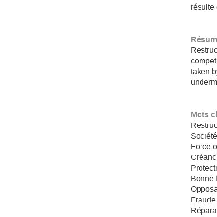
résulte 
Résumé
Restruc
competi
taken b
undermi
Mots c
Restruc
Sociét
Force o
Créanc
Protect
Bonne f
Opposab
Fraude
Répara