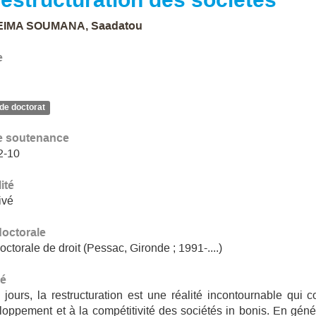
IMA SOUMANA, Saadatou
e
de doctorat
e soutenance
2-10
ité
ivé
doctorale
octorale de droit (Pessac, Gironde ; 1991-....)
é
jours, la restructuration est une réalité incontournable qui c
oppement et à la compétitivité des sociétés in bonis. En génér