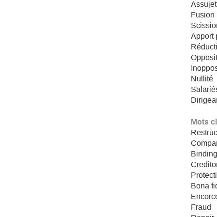
Assujet
Fusion
Scissio
Apport p
Réducti
Opposi
Inoppos
Nullité
Salarié
Dirigea
Mots c
Restruc
Compa
Bindin
Credito
Protect
Bona fi
Encorce
Fraud