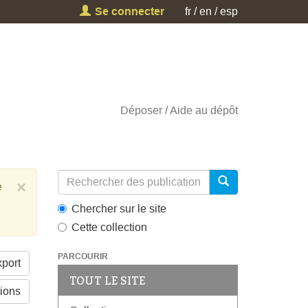
Se connecter
fr
en
esp
Déposer
Aide au dépôt
×
e
Chercher sur le site
Cette collection
PARCOURIR
port
TOUT LE SITE
tions