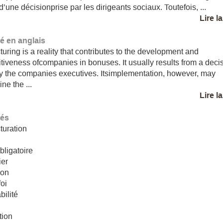
d’une décisionprise par les dirigeants sociaux. Toutefois, ...
Lire l
 en anglais
turing is a reality that contributes to the development and
tiveness ofcompanies in bonuses. It usually results from a deci
y the companies executives. Itsimplementation, however, may
ne the ...
Lire l
lés
turation
é
bligatoire
ier
ion
oi
ilité
tion