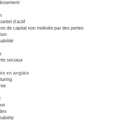
tissement
n
artiel d'actif
on de capital non motivée par des pertes
tion
abilité
s
nts sociaux
lés en anglais
turing
nie
g
r
ion
des
ability