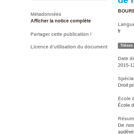
BOURE
Métadonnées
Afficher la notice complète
Langu
fr
Partager cette publication !
Thèses 
Licence d’utilisation du document
Date d
2015-1
Spécial
Droit pr
École 
École d
Résum
De nos 
audével