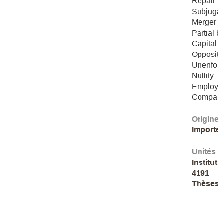
Repair
Subjug
Merger
Partial
Capital
Opposi
Unenfor
Nullity
Employ
Compan
Origin
Import
Unités
Institu
4191
Thèses