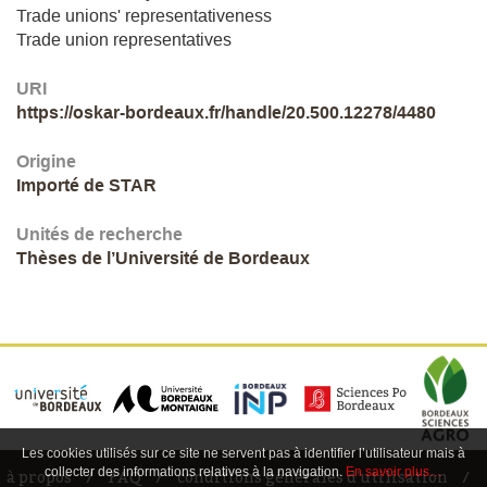
Trade unions' representativeness
Trade union representatives
URI
https://oskar-bordeaux.fr/handle/20.500.12278/4480
Origine
Importé de STAR
Unités de recherche
Thèses de l’Université de Bordeaux
Les cookies utilisés sur ce site ne servent pas à identifier l’utilisateur mais à
collecter des informations relatives à la navigation.
En savoir plus…
à propos
FAQ
conditions générales d'utilisation