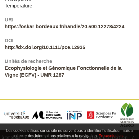
Temperature
URI
https://oskar-bordeaux.fr/handle/20.500.12278/4224
DOI
http://dx.doi.org/10.1111/pce.12935
Unités de recherche
Ecophysiologie et Génomique Fonctionnelle de la
Vigne (EGFV) - UMR 1287
Les cookies utilisés sur ce site ne servent pas à identifier l’utilisateur mais à
collecter des informations relatives à la navigation.
En savoir plus…
à propos
FAQ
conditions générales d'utilisation