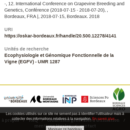
-, 12. International Conference on Grapevine Breeding and
Genetics, Conférence (2018-07-15 - 2018-07-20), ,
Bordeaux, FRA |, 2018-07-15, Bordeaux. 2018
URI
https://oskar-bordeaux.fr/handle/20.500.12278/4141
Unités de recherche
Ecophysiologie et Génomique Fonctionnelle de la
Vigne (EGFV) - UMR 1287
Les cookies utilisés sur ce site ne servent pas à identifier l’utilisateur mais à
collecter des informations relatives à la navigation.
En savoir plus…
à propos
FAQ
conditions générales d'utilisation
mentions légales
contact