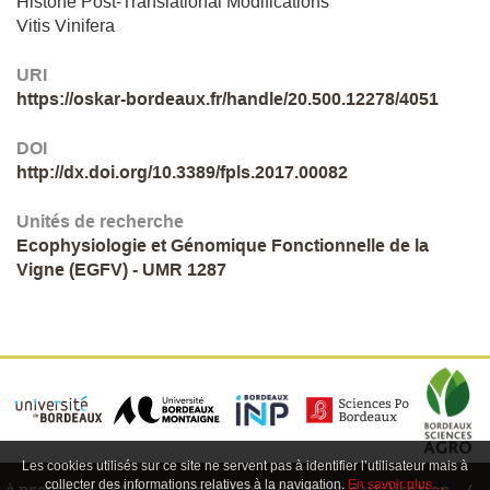
Histone Post-Translational Modifications
Vitis Vinifera
URI
https://oskar-bordeaux.fr/handle/20.500.12278/4051
DOI
http://dx.doi.org/10.3389/fpls.2017.00082
Unités de recherche
Ecophysiologie et Génomique Fonctionnelle de la
Vigne (EGFV) - UMR 1287
Les cookies utilisés sur ce site ne servent pas à identifier l’utilisateur mais à
collecter des informations relatives à la navigation.
En savoir plus…
à propos
FAQ
conditions générales d'utilisation