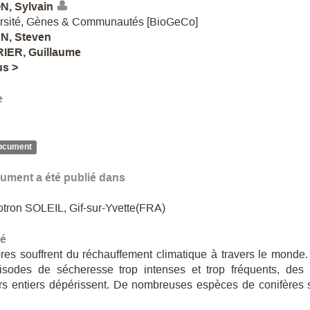
, Sylvain
ersité, Gènes & Communautés [BioGeCo]
N, Steven
IER, Guillaume
us >
e
ocument
ument a été publié dans
tron SOLEIL, Gif-sur-Yvette(FRA)
é
res souffrent du réchauffement climatique à travers le monde
isodes de sécheresse trop intenses et trop fréquents, des 
ers entiers dépérissent. De nombreuses espèces de conifères 