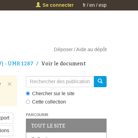
Se connecter
fr
en
esp
Déposer
Aide au dépôt
V) - UMR 1287
Voir le document
×
e
Chercher sur le site
Cette collection
PARCOURIR
port
TOUT LE SITE
tions