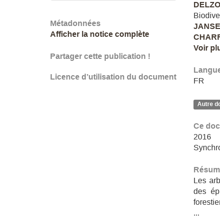
DELZON
Biodiv
Métadonnées
JANSE
Afficher la notice complète
CHARR
Voir pl
Partager cette publication !
Langu
Licence d’utilisation du document
FR
Autre d
Ce doc
2016
Synchro
Résum
Les arb
des ép
foresti
...