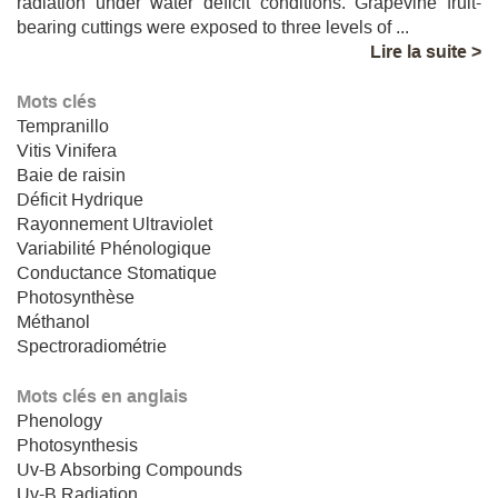
radiation under water deficit conditions. Grapevine fruit-
bearing cuttings were exposed to three levels of ...
Lire la suite >
Mots clés
Tempranillo
Vitis Vinifera
Baie de raisin
Déficit Hydrique
Rayonnement Ultraviolet
Variabilité Phénologique
Conductance Stomatique
Photosynthèse
Méthanol
Spectroradiométrie
Mots clés en anglais
Phenology
Photosynthesis
Uv-B Absorbing Compounds
Uv-B Radiation