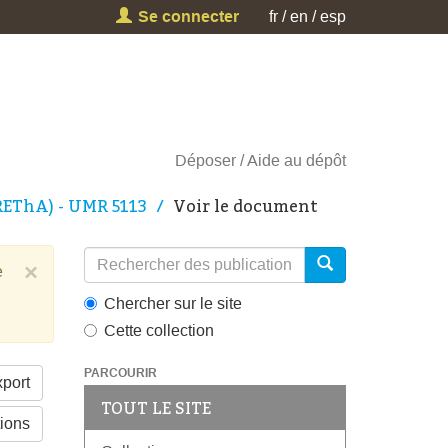
Se connecter
fr
en
esp
Déposer
Aide au dépôt
REThA) - UMR 5113
Voir le document
×
e
Chercher sur le site
Cette collection
PARCOURIR
port
TOUT LE SITE
tions