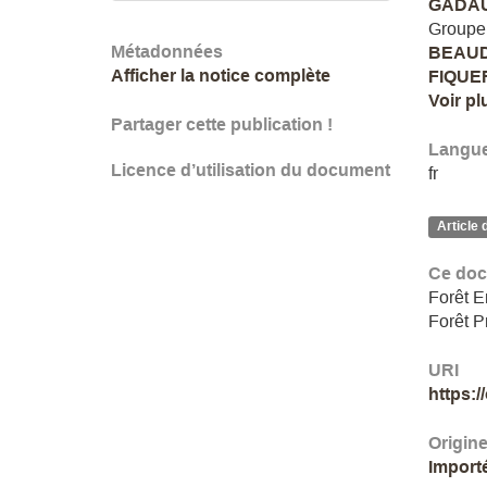
GADAUD
Groupe
Métadonnées
BEAUD
Afficher la notice complète
FIQUE
Voir pl
Partager cette publication !
Langu
Licence d’utilisation du document
fr
Article 
Ce doc
Forêt E
Forêt P
URI
https:
Origin
Import