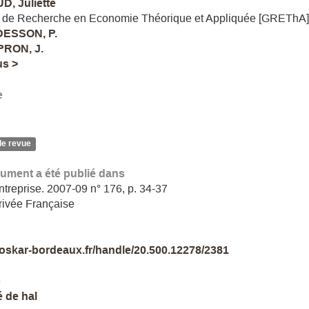
, Juliette
 de Recherche en Economie Théorique et Appliquée [GREThA
ESSON, P.
PRON, J.
us >
e
de revue
ument a été publié dans
ntreprise. 2007-09 n° 176, p. 34-37
rivée Française
//oskar-bordeaux.fr/handle/20.500.12278/2381
e
é de hal