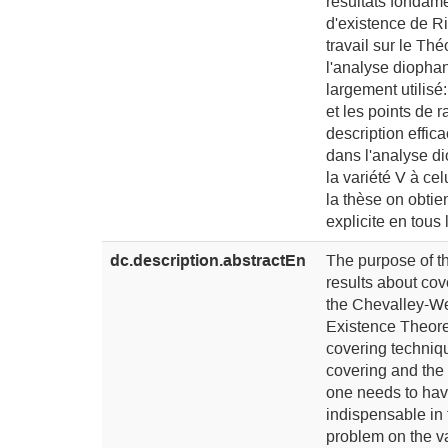
résultats fondam
d'existence de R
travail sur le T
l'analyse diophan
largement utilisé
et les points de r
description effi
dans l'analyse di
la variété V à ce
la thèse on obti
explicite en tous
dc.description.abstractEn
The purpose of thi
results about co
the Chevalley-We
Existence Theorem
covering techniqu
covering and the 
one needs to have
indispensable in
problem on the va