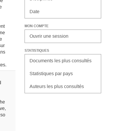
me
e
Date
ent
MON COMPTE
une
Ouvrir une session
e
sur
STATISTIQUES
ans
Documents les plus consultés
tes.
Statistiques par pays
d
Auteurs les plus consultés
the
ve,
lso