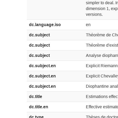
simpler to deal. 
dimension 1, expl
versions.
dc.language.iso
en
dc.subject
Théorème de Chev
dc.subject
Théorème d'exist
dc.subject
Analyse diophant
dc.subject.en
Explicit Rieman
dc.subject.en
Explicit Chevall
dc.subject.en
Diophantine anal
dc.title
Estimations effe
dc.title.en
Effective estimat
dc.type
Thèses de doctor