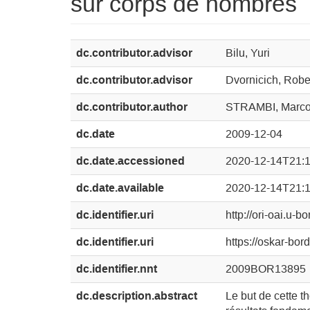
sur corps de nombres
dc.contributor.advisor
Bilu, Yuri
dc.contributor.advisor
Dvornicich, Robe
dc.contributor.author
STRAMBI, Marc
dc.date
2009-12-04
dc.date.accessioned
2020-12-14T21:
dc.date.available
2020-12-14T21:
dc.identifier.uri
http://ori-oai.
dc.identifier.uri
https://oskar-bo
dc.identifier.nnt
2009BOR13895
dc.description.abstract
Le but de cette t