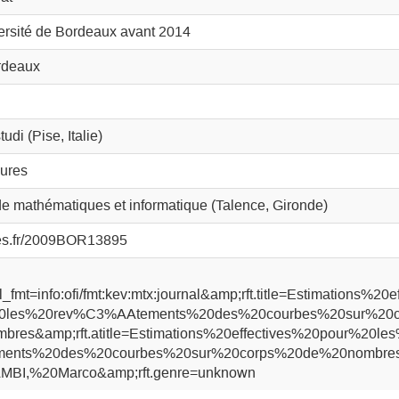
ersité de Bordeaux avant 2014
rdeaux
udi (Pise, Italie)
ures
de mathématiques et informatique (Talence, Gironde)
ses.fr/2009BOR13895
fmt=info:ofi/fmt:kev:mtx:journal&amp;rft.title=Estimations%20e
20les%20rev%C3%AAtements%20des%20courbes%20sur%20c
res&amp;rft.atitle=Estimations%20effectives%20pour%20le
ents%20des%20courbes%20sur%20corps%20de%20nombre
AMBI,%20Marco&amp;rft.genre=unknown