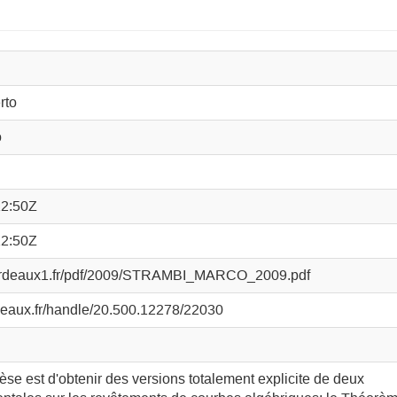
rto
o
12:50Z
12:50Z
u-bordeaux1.fr/pdf/2009/STRAMBI_MARCO_2009.pdf
rdeaux.fr/handle/20.500.12278/22030
hèse est d'obtenir des versions totalement explicite de deux