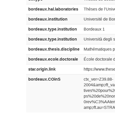
bordeaux.hal.laboratories
Thèses de l'Univ
bordeaux.institution
Université de Bo
bordeaux.type.institution
Bordeaux 1
bordeaux.type.institution
Università degli st
bordeaux.thesis.discipline
Mathématiques p
bordeaux.ecole.doctorale
École doctorale 
star.origin.link
https://www.the
bordeaux.COinS
ctx_ver=Z39.88-
2004&amp;rft_val_
tives%20pour%
ps%20de%20nomb
0rev%C3%AAtem
amp;rft.au=STR