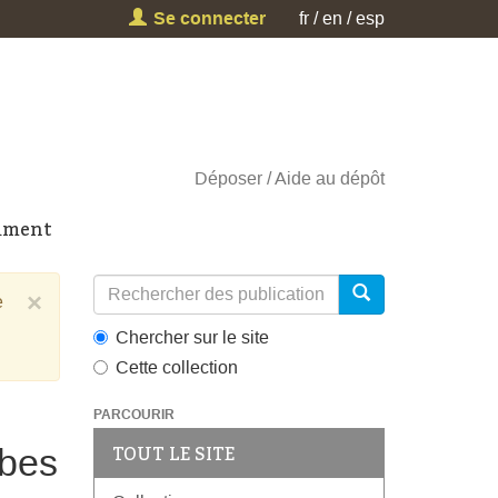
Se connecter
fr
en
esp
Déposer
Aide au dépôt
cument
×
e
Chercher sur le site
Cette collection
PARCOURIR
rbes
TOUT LE SITE