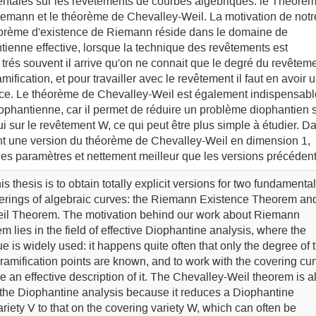
entales sur les revêtements de courbes algébriques: le Théorè
iemann et le théorème de Chevalley-Weil. La motivation de notr
héorème d'existence de Riemann réside dans le domaine de
tienne effective, lorsque la technique des revêtements est
: trés souvent il arrive qu'on ne connait que le degré du revêtem
amification, et pour travailler avec le revêtement il faut en avoir 
cace. Le théorème de Chevalley-Weil est également indispensabl
ophantienne, car il permet de réduire un problème diophantien 
lui sur le revêtement W, ce qui peut être plus simple à étudier. D
ent une version du théorème de Chevalley-Weil en dimension 1,
 les paramètres et nettement meilleur que les versions précéden
s thesis is to obtain totally explicit versions for two fundamental
verings of algebraic curves: the Riemann Existence Theorem an
il Theorem. The motivation behind our work about Riemann
 lies in the field of effective Diophantine analysis, where the
e is widely used: it happens quite often that only the degree of 
ramification points are known, and to work with the covering cur
 an effective description of it. The Chevalley-Weil theorem is a
 the Diophantine analysis because it reduces a Diophantine
riety V to that on the covering variety W, which can often be