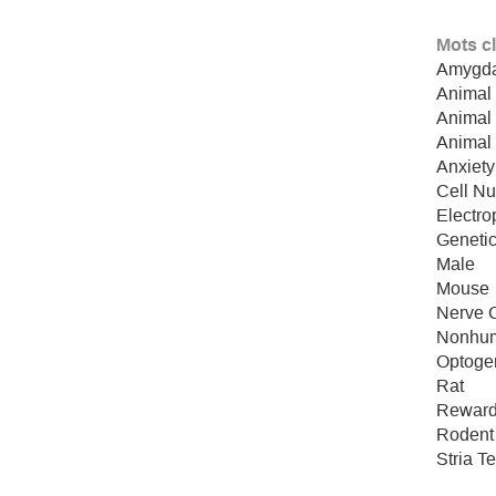
Mots c
Amygd
Animal
Animal
Animal
Anxiety
Cell N
Electro
Genetic
Male
Mouse
Nerve C
Nonhu
Optoge
Rat
Rewar
Rodent
Stria T