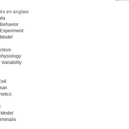
lés en anglais
ala
 Behavior
 Experiment
 Model
ucleus
physiology
 Variability
ell
man
netics
d
 Model
erminalis