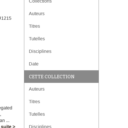
Collections
Auteurs
[U1215
Titres
Tutelles
Disciplines
Date
CETTE COLLECTION
Auteurs
Titres
egated
,
Tutelles
n ...
a suite >
Disciplines