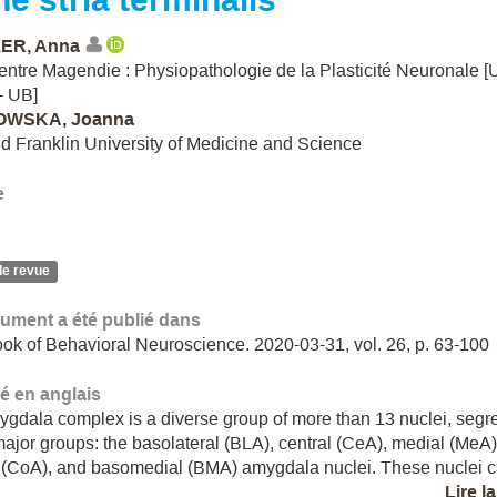
ER, Anna
ntre Magendie : Physiopathologie de la Plasticité Neuronale 
- UB]
WSKA, Joanna
d Franklin University of Medicine and Science
e
de revue
ument a été publié dans
k of Behavioral Neuroscience. 2020-03-31, vol. 26, p. 63-100
 en anglais
gdala complex is a diverse group of more than 13 nuclei, segr
 major groups: the basolateral (BLA), central (CeA), medial (MeA)
l (CoA), and basomedial (BMA) amygdala nuclei. These nuclei ca
Lire l