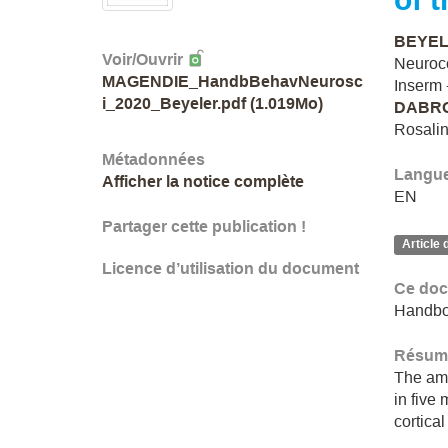
BEYEL
Voir/
Ouvrir
Neuroce
MAGENDIE_HandbBehavNeurosc
Inserm 
i_2020_Beyeler.pdf (1.019Mo)
DABRO
Rosalin
Métadonnées
Langu
Afficher la notice complète
EN
Partager cette publication !
Article 
Licence d’utilisation du document
Ce doc
Handboo
Résumé
The amy
in five
cortica