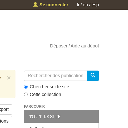
Se connecter
fr
en
esp
Déposer
Aide au dépôt
×
e
Chercher sur le site
Cette collection
PARCOURIR
port
TOUT LE SITE
tions