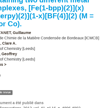
plexes, [Fe(1-bpp)(2)](x)
terpy)(2)](1-x)[BF(4)](2) (M =
or Co).
ANET, Guillaume
t de Chimie de la Matière Condensée de Bordeaux [ICMCB]
 Clare A.
of Chemistry [Leeds]
 Geoffrey
of Chemistry [Leeds]
us >
e
de revue
ument a été publié dans