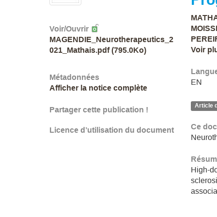
MATHAI
MOISSE
Voir/
Ouvrir
PEREIR
MAGENDIE_Neurotherapeutics_2
Voir pl
021_Mathais.pdf (795.0Ko)
Langu
Métadonnées
EN
Afficher la notice complète
Article 
Partager cette publication !
Ce doc
Licence d’utilisation du document
Neuroth
Résumé
High-do
scleros
associa