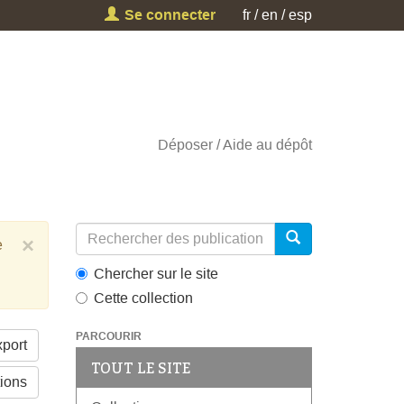
Se connecter
fr
en
esp
Déposer
Aide au dépôt
×
e
Chercher sur le site
Cette collection
PARCOURIR
port
TOUT LE SITE
tions