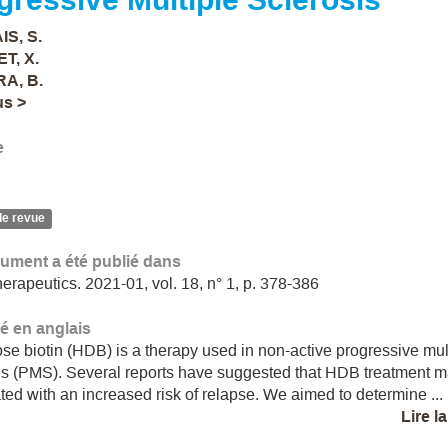
S, S.
T, X.
A, B.
us >
e
de revue
ument a été publié dans
erapeutics. 2021-01, vol. 18, n° 1, p. 378-386
 en anglais
se biotin (HDB) is a therapy used in non-active progressive mul
is (PMS). Several reports have suggested that HDB treatment 
ted with an increased risk of relapse. We aimed to determine ...
Lire l