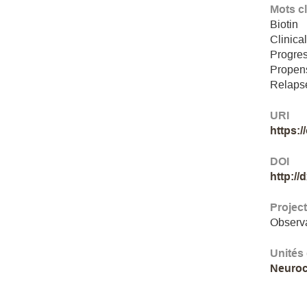
Mots c
Biotin
Clinical
Progres
Propens
Relaps
URI
https:
DOI
http://
Projec
Observa
Unités
Neuroc