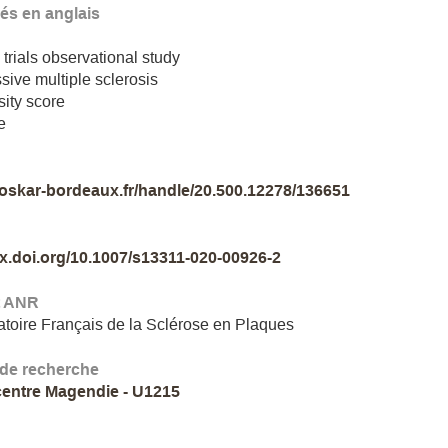
lés en anglais
 trials observational study
sive multiple sclerosis
ity score
e
//oskar-bordeaux.fr/handle/20.500.12278/136651
dx.doi.org/10.1007/s13311-020-00926-2
t ANR
toire Français de la Sclérose en Plaques
 de recherche
entre Magendie - U1215