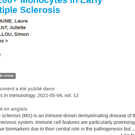
tiple Sclerosis
UME, Laura
T, Juliette
LLOU, Simon
us >
e
de revue
ument a été publié dans
rs in immunology. 2021-05-04, vol. 12
 en anglais
e sclerosis (MS) is an immune-driven demyelinating disease of 
 nervous system. Immune cell features are particularly promising
ive biomarkers due to their central role in the pathogenesis but ..