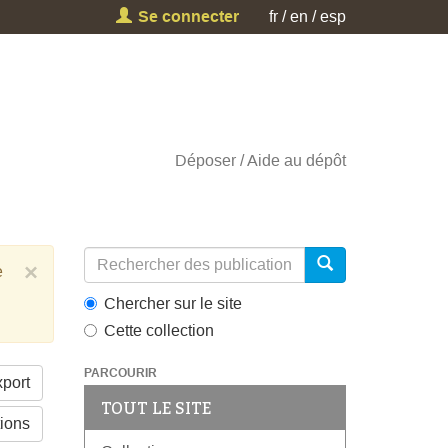
Se connecter
fr
en
esp
Déposer
Aide au dépôt
×
e
Chercher sur le site
Cette collection
PARCOURIR
port
TOUT LE SITE
tions