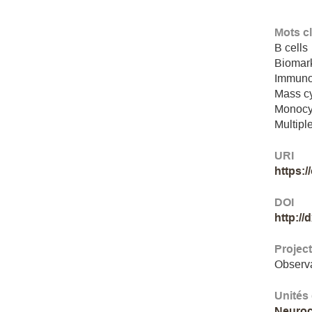
Mots c
B cells
Biomar
Immuno
Mass c
Monocy
Multipl
URI
https:
DOI
http:/
Projec
Observa
Unités
Neuroc