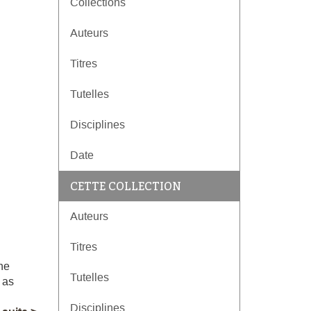
Collections
Auteurs
Titres
Tutelles
Disciplines
Date
CETTE COLLECTION
Auteurs
Titres
the
Tutelles
 as
.
Disciplines