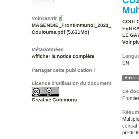
Mul
Voir/
Ouvrir
COULO
MAGENDIE_FrontImmunol_2021_
FERRAN
Couloume.pdf (5.621Mo)
LE GA
Voir pl
Métadonnées
Langu
Afficher la notice complète
EN
Partager cette publication !
Article 
Licence d’utilisation du document
Ce doc
Frontie
Creative Commons
Résumé
Multipl
central
predict