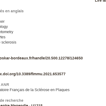
Lire l
lés en anglais
ker
logy
ytometry
tes
e sclerosis
//oskar-bordeaux.fr/handle/20.500.12278/124650
/dx.doi.org/10.3389/fimmu.2021.653577
t ANR
toire Français de la Sclérose en Plaques
 de recherche
entre Magendie - U1215