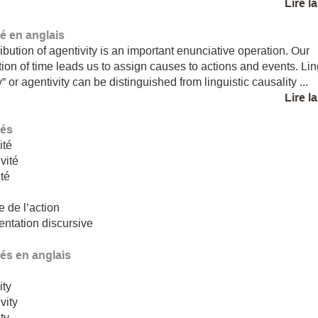
Lire l
 en anglais
ribution of agentivity is an important enunciative operation. Our
ion of time leads us to assign causes to actions and events. Lin
 or agentivity can be distinguished from linguistic causality ...
Lire l
lés
ité
vité
ité
e de l’action
ntation discursive
lés en anglais
y
ity
vity
ity