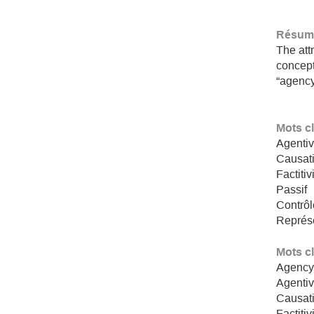
Résumé
The att
concept
“agency”
Mots c
Agentiv
Causati
Factitiv
Passif
Contrôl
Représe
Mots c
Agenc
Agentiv
Causati
Factitiv