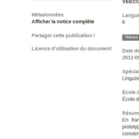
VEECO
Métadonnées
Langu
Afficher la notice complète
fr
Partager cette publication !
Thèses 
Licence d’utilisation du document
Date d
2012-0
Spécial
Linguis
École 
École d
Résum
En fran
prototy
convient