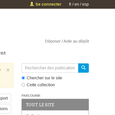
Se connecter
fr
en
esp
Déposer
Aide au dépôt
ent
×
e
Chercher sur le site
Cette collection
PARCOURIR
port
TOUT LE SITE
tions