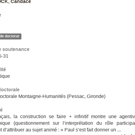
CK, Candace
e
de doctorat
e soutenance
5-31
ité
tique
doctorale
octorale Montaigne-Humanités (Pessac, Gironde)
é
çais, la construction se faire + infinitif montre une agenti
pique (questionnement sur l’interprétation du rôle participat
 d’attribuer au sujet animé : « Paul s’est fait donner un ...