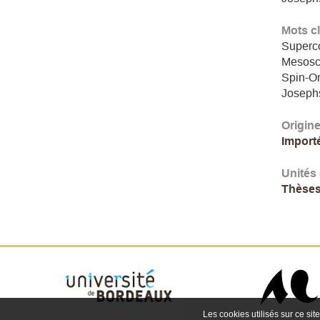
Mots c
Superco
Mesosc
Spin-Or
Josephs
Origin
Import
Unités
Thèses
Les cookies utilisés sur ce site