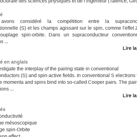
octorale des sciences physiques et de l’ingénieur (Talence, Gi
é
avons considéré la compétition entre la supraconduc
ionnelle (S) et les champs agissant sur le spin, comme l'effe
couplage spin-orbite. Dans un supraconducteur conventionn
s ...
Lire l
 en anglais
stigate the interplay of the pairing state in conventional
nductors (S) and spin-active fields. In conventional S electrons
e momenta and spins bind into so-called Cooper pairs. The pair
ions ...
Lire l
lés
nductivité
ue mésoscopique
e spin-Orbite
on effect