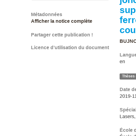
sup
Métadonnées
fer
Afficher la notice complète
cou
Partager cette publication !
BUJNO
Licence d’utilisation du document
Langu
en
Thèses 
Date d
2019-1
Spécial
Lasers,
École 