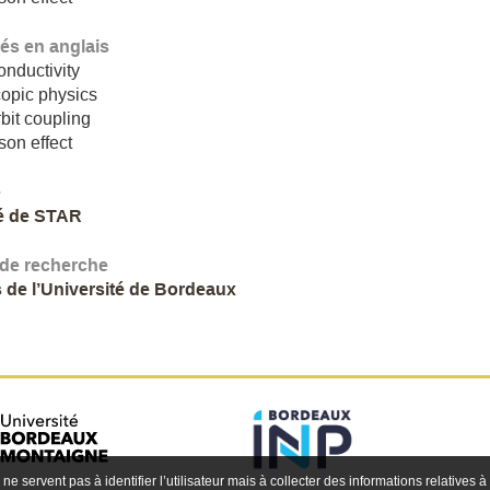
lés en anglais
nductivity
opic physics
bit coupling
on effect
e
é de STAR
 de recherche
 de l’Université de Bordeaux
 ne servent pas à identifier l’utilisateur mais à collecter des informations relatives à