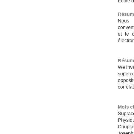
École d
Résum
Nous 
convent
et le 
électron
Résumé
We inve
superco
opposit
correlat
Mots c
Supraco
Physiq
Couplag
Josephs