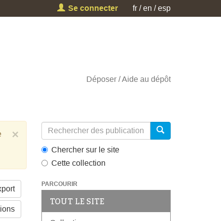
Se connecter
fr
en
esp
Déposer
Aide au dépôt
×
e
Chercher sur le site
Cette collection
PARCOURIR
port
TOUT LE SITE
tions