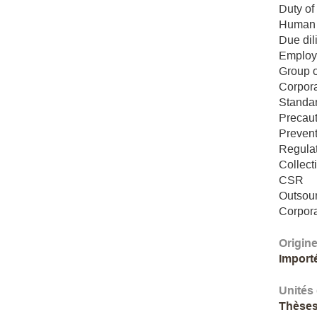
Duty of
Human 
Due dil
Employ
Group 
Corpor
Standa
Precaut
Preven
Regula
Collect
CSR
Outsou
Corpora
Origin
Import
Unités
Thèses