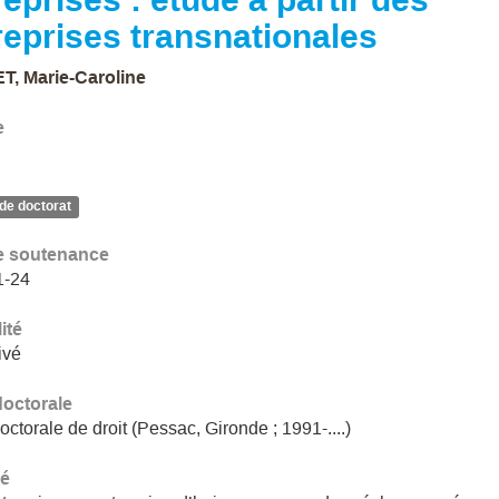
reprises transnationales
T, Marie-Caroline
e
de doctorat
e soutenance
1-24
ité
ivé
doctorale
octorale de droit (Pessac, Gironde ; 1991-....)
é