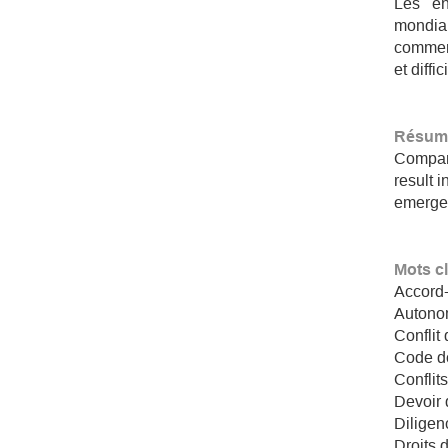
Les en
mondia
commer
et diffic
Résumé
Compani
result 
emerge 
Mots c
Accord-
Autonom
Conflit 
Code d
Conflits
Devoir 
Diligen
Droits 