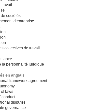
 travail
ise
 de sociétés
nement d’entreprise
s
tion
tion
tion
ns collectives de travail
aitance
e la personnalité juridique
lés en anglais
tional framework agreement
autonomy
t of laws
f conduct
ctional disputes
ate governance