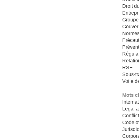
Droit du
Entrepr
Groupe
Gouver
Norme
Précau
Préven
Régula
Relatio
RSE
Sous-tr
Voile d
Mots c
Interna
Legal 
Conflic
Code o
Jurisdi
Corpor