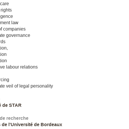
 care
rights
igence
ment law
of companies
ate governance
rds
ion,
tion
tion
ive labour relations
rcing
te veil of legal personality
e
é de STAR
 de recherche
 de l’Université de Bordeaux