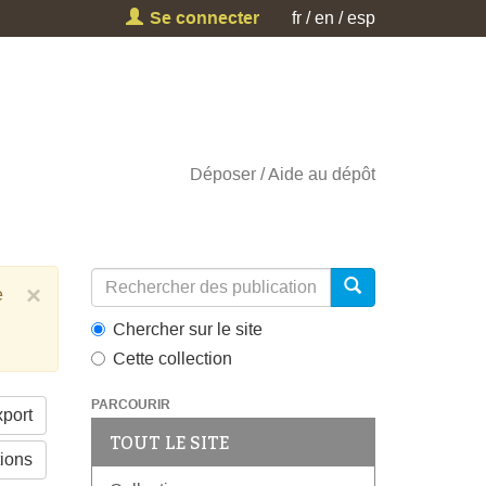
Se connecter
fr
en
esp
Déposer
Aide au dépôt
×
e
Chercher sur le site
Cette collection
PARCOURIR
port
TOUT LE SITE
tions