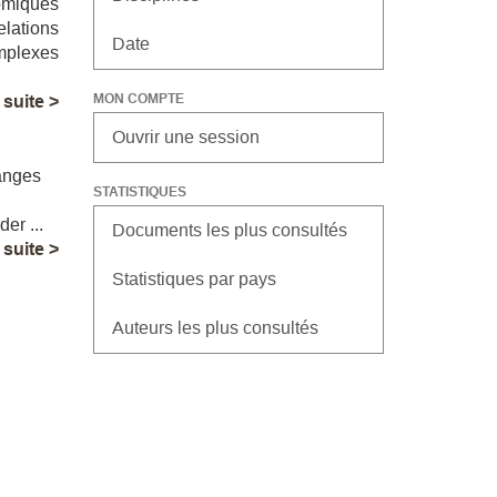
omiques
lations
Date
mplexes
MON COMPTE
a suite >
Ouvrir une session
hanges
STATISTIQUES
y
er ...
Documents les plus consultés
a suite >
Statistiques par pays
Auteurs les plus consultés