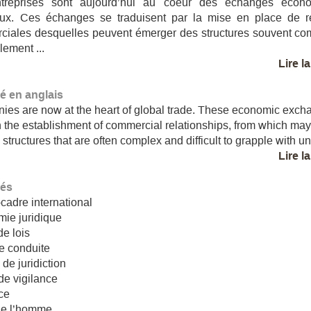
treprises sont aujourd’hui au coeur des échanges écon
ux. Ces échanges se traduisent par la mise en place de re
ciales desquelles peuvent émerger des structures souvent co
ilement ...
Lire l
 en anglais
es are now at the heart of global trade. These economic exc
in the establishment of commercial relationships, from which ma
structures that are often complex and difficult to grapple with und
Lire l
lés
cadre international
ie juridique
de lois
e conduite
 de juridiction
de vigilance
ce
de l’homme