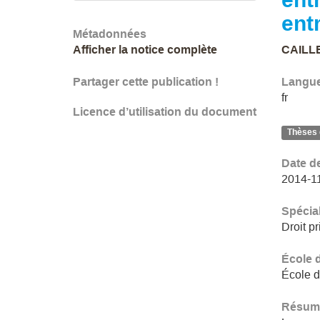
ent
Métadonnées
Afficher la notice complète
CAILLE
Partager cette publication !
Langu
fr
Licence d’utilisation du document
Thèses 
Date d
2014-1
Spécial
Droit pr
École 
École d
Résum