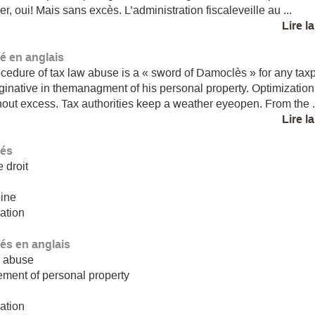
er, oui! Mais sans excès. L’administration fiscaleveille au ...
Lire l
 en anglais
cedure of tax law abuse is a « sword of Damoclès » for any tax
ginative in themanagment of his personal property. Optimization
hout excess. Tax authorities keep a weather eyeopen. From the .
Lire l
lés
 droit
n
oine
ation
lés en anglais
w abuse
ment of personal property
ation