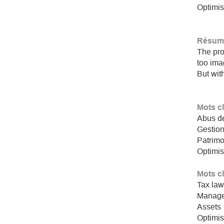
Optimis
Résumé
The pro
too ima
But wit
Mots c
Abus de
Gestio
Patrim
Optimis
Mots c
Tax la
Manage
Assets
Optimis