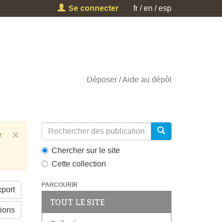
Se connecter
fr
en
esp
Déposer
Aide au dépôt
×
e
Chercher sur le site
Cette collection
PARCOURIR
port
TOUT LE SITE
tions