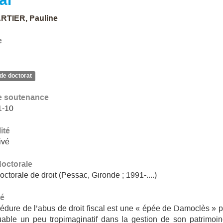
RTIER, Pauline
e
de doctorat
e soutenance
1-10
ité
ivé
doctorale
octorale de droit (Pessac, Gironde ; 1991-....)
é
édure de l’abus de droit fiscal est une « épée de Damoclès » p
uable un peu tropimaginatif dans la gestion de son patrimoin