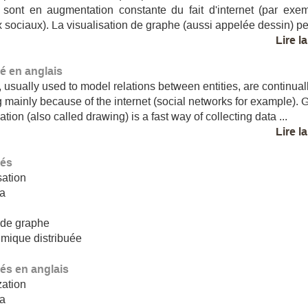
, sont en augmentation constante du fait d'internet (par exe
 sociaux). La visualisation de graphe (aussi appelée dessin) per
Lire l
 en anglais
 usually used to model relations between entities, are continual
 mainly because of the internet (social networks for example). 
ation (also called drawing) is a fast way of collecting data ...
Lire l
lés
sation
ta
 de graphe
hmique distribuée
lés en anglais
zation
ta