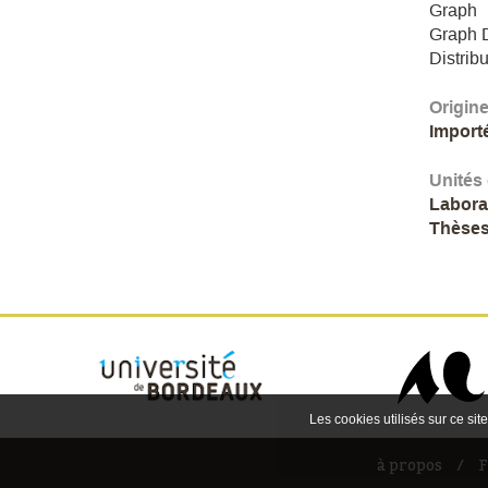
Graph
Graph 
Distrib
Origin
Import
Unités
Labora
Thèses
Les cookies utilisés sur ce site
à propos