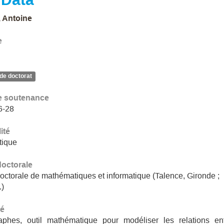
 Antoine
e
de doctorat
e soutenance
6-28
ité
tique
doctorale
octorale de mathématiques et informatique (Talence, Gironde ;
.)
é
aphes, outil mathématique pour modéliser les relations en