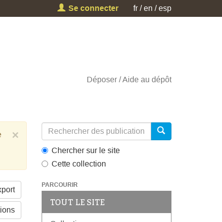
Se connecter
fr
en
esp
Déposer
Aide au dépôt
×
e
Chercher sur le site
Cette collection
PARCOURIR
port
TOUT LE SITE
tions