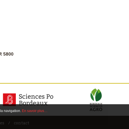
R 5800
 la navigation.
En savoir plus…
es
contact