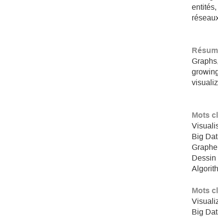
entités
réseaux
Résumé
Graphs,
growing
visualiz
Mots c
Visuali
Big Da
Graphe
Dessin
Algorit
Mots c
Visuali
Big Da