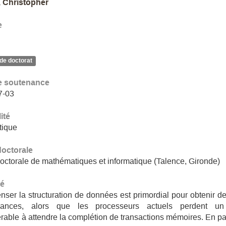
 Christopher
e
de doctorat
e soutenance
7-03
ité
tique
doctorale
octorale de mathématiques et informatique (Talence, Gironde)
é
nser la structuration de données est primordial pour obtenir d
mances, alors que les processeurs actuels perdent u
rable à attendre la complétion de transactions mémoires. En par