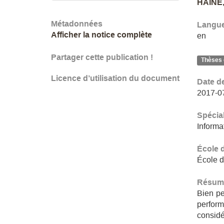
HAINE,
Métadonnées
Langu
Afficher la notice complète
en
Partager cette publication !
Thèses 
Licence d’utilisation du document
Date d
2017-0
Spécial
Informa
École 
École d
Résum
Bien pe
perfor
considé