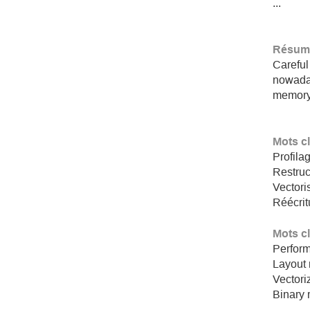
...
Résumé
Careful
nowaday
memory 
Mots c
Profila
Restruc
Vectori
Réécrit
Mots c
Perform
Layout 
Vectori
Binary 