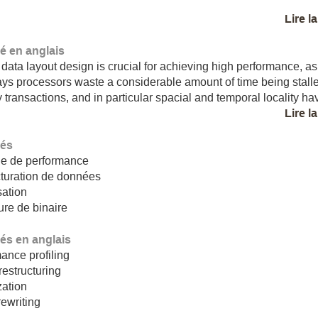
Lire l
 en anglais
 data layout design is crucial for achieving high performance, as
s processors waste a considerable amount of time being stall
transactions, and in particular spacial and temporal locality hav
Lire l
lés
ge de performance
turation de données
sation
ure de binaire
lés en anglais
ance profiling
restructuring
zation
rewriting