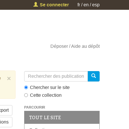
Se connecter
fr
en
esp
Déposer
Aide au dépôt
×
e
Chercher sur le site
Cette collection
PARCOURIR
port
TOUT LE SITE
tions