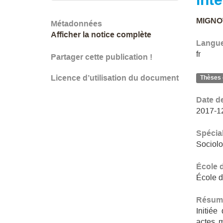
MIGNOT
Métadonnées
Afficher la notice complète
Langu
fr
Partager cette publication !
Licence d’utilisation du document
Thèses 
Date d
2017-1
Spécial
Sociolo
École 
École d
Résum
Initiée
actes m