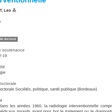
, Leo
e
de doctorat
e soutenance
2-19
ité
gie
doctorale
octorale Sociétés, politique, santé publique (Bordeaux)
é
 dans les années 1960, la radiologie interventionnelle comp
édicaux invasifs ayant pour but le traitement ou le diagnost