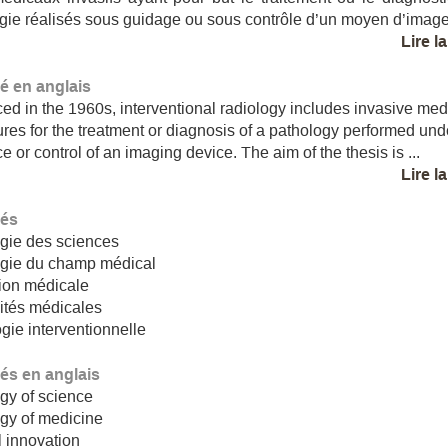
gie réalisés sous guidage ou sous contrôle d’un moyen d’imageri
Lire l
 en anglais
ced in the 1960s, interventional radiology includes invasive med
res for the treatment or diagnosis of a pathology performed und
e or control of an imaging device. The aim of the thesis is ...
Lire l
lés
gie des sciences
ogie du champ médical
ion médicale
ités médicales
gie interventionnelle
lés en anglais
gy of science
gy of medicine
 innovation