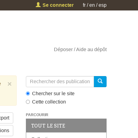
Se connecter
fr
en
esp
Déposer
Aide au dépôt
×
e
Chercher sur le site
Cette collection
PARCOURIR
port
TOUT LE SITE
tions