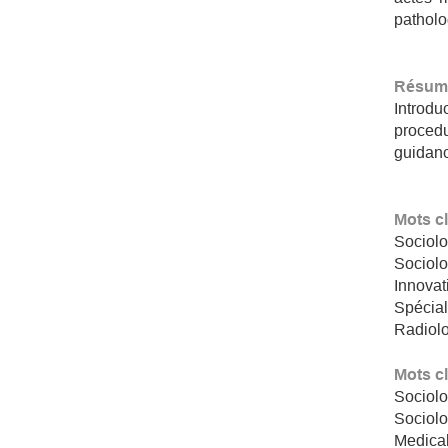
patholo
Résumé
Introdu
procedu
guidanc
Mots c
Sociolo
Sociol
Innovat
Spécial
Radiolo
Mots c
Sociolo
Sociolo
Medical