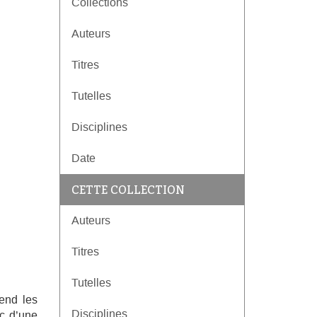
Collections
Auteurs
Titres
Tutelles
Disciplines
Date
CETTE COLLECTION
Auteurs
Titres
Tutelles
rend les
Disciplines
ic d’une