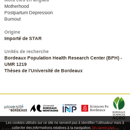
Motherhood
Postpartum Depression
Burnout
Origine
Importé de STAR
Unités de recherche
Bordeaux Population Health Research Center (BPH) -
UMR 1219
Thèses de l’Université de Bordeaux
Les cookies utilisés sur ce site ne servent pas à identifier l’utilisateur mais à
collecter des informations relatives à la navigation.
En savoir plus…
à propos
FAQ
conditions générales d'utilisation