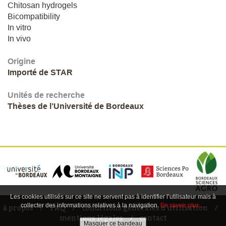
Chitosan hydrogels
Bicompatibility
In vitro
In vivo
Origine
Importé de STAR
Unités de recherche
Thèses de l’Université de Bordeaux
Les cookies utilisés sur ce site ne servent pas à identifier l’utilisateur mais à
collecter des informations relatives à la navigation.
En savoir plus…
à propos
FAQ
conditions générales d'utilisation
mentions légales
contact