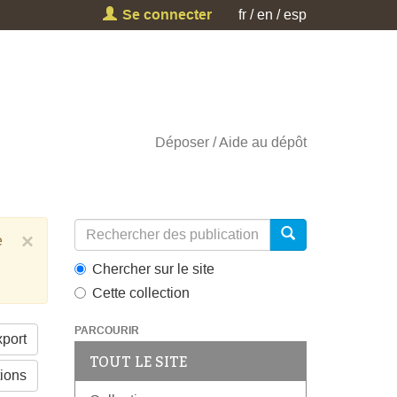
Se connecter
fr
en
esp
Déposer
Aide au dépôt
×
e
Chercher sur le site
Cette collection
PARCOURIR
port
TOUT LE SITE
tions