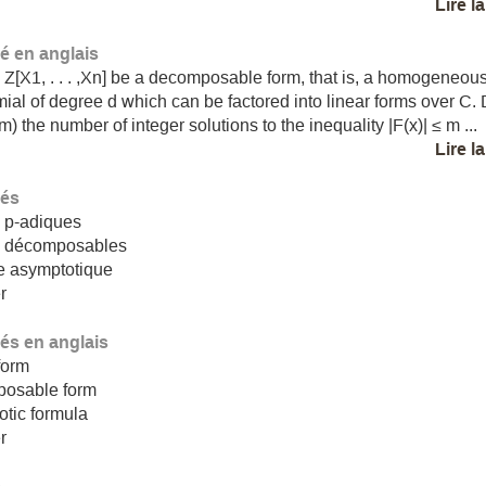
Lire l
 en anglais
 Z[X1, . . . ,Xn] be a decomposable form, that is, a homogeneou
ial of degree d which can be factored into linear forms over C.
) the number of integer solutions to the inequality |F(x)| ≤ m ...
Lire l
lés
 p-adiques
 décomposables
e asymptotique
r
lés en anglais
form
osable form
tic formula
r