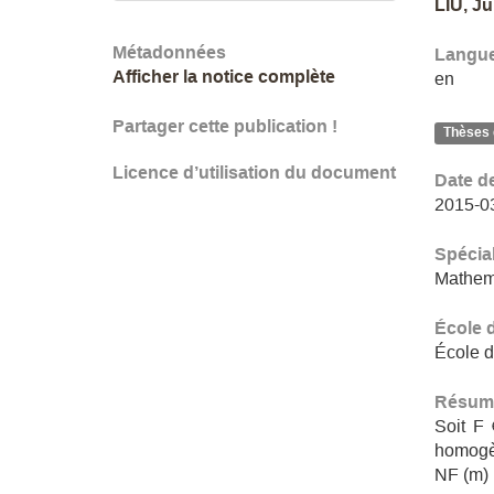
LIU, J
Métadonnées
Langu
Afficher la notice complète
en
Partager cette publication !
Thèses 
Licence d’utilisation du document
Date d
2015-0
Spécial
Mathem
École 
École d
Résum
Soit F 
homogèn
NF (m) l