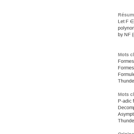
Résumé
Let F ∈
polynom
by NF (m
Mots c
Formes
Formes
Formul
Thunde
Mots c
P-adic 
Decomp
Asympto
Thunde