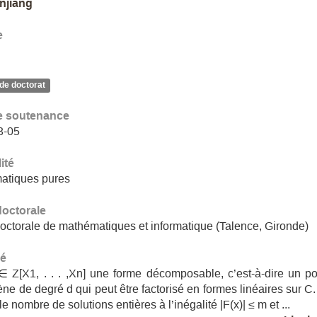
unjiang
e
de doctorat
e soutenance
3-05
ité
atiques pures
doctorale
octorale de mathématiques et informatique (Talence, Gironde)
é
∈ Z[X1, . . . ,Xn] une forme décomposable, c’est-à-dire un 
e de degré d qui peut être factorisé en formes linéaires sur C
e nombre de solutions entières à l’inégalité |F(x)| ≤ m et ...