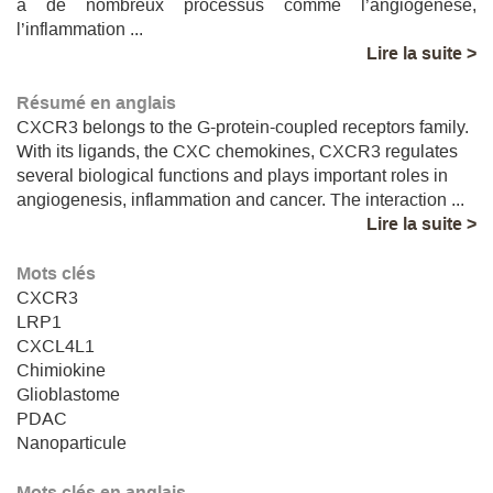
à de nombreux processus comme l’angiogenèse,
l’inflammation ...
Lire la suite >
Résumé en anglais
CXCR3 belongs to the G-protein-coupled receptors family.
With its ligands, the CXC chemokines, CXCR3 regulates
several biological functions and plays important roles in
angiogenesis, inflammation and cancer. The interaction ...
Lire la suite >
Mots clés
CXCR3
LRP1
CXCL4L1
Chimiokine
Glioblastome
PDAC
Nanoparticule
Mots clés en anglais