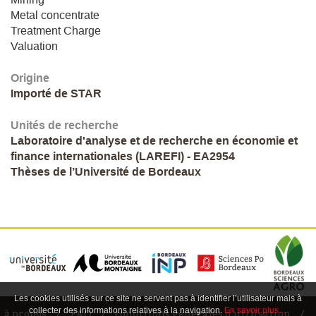
Metal concentrate
Treatment Charge
Valuation
Origine
Importé de STAR
Unités de recherche
Laboratoire d'analyse et de recherche en économie et
finance internationales (LAREFI) - EA2954
Thèses de l’Université de Bordeaux
Les cookies utilisés sur ce site ne servent pas à identifier l’utilisateur mais à
collecter des informations relatives à la navigation.
En savoir plus…
à propos
FAQ
conditions générales d'utilisation