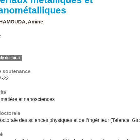
anométalliques
HAMOUDA, Amine
e
de doctorat
e soutenance
7-22
ité
 matière et nanosciences
doctorale
octorale des sciences physiques et de l’ingénieur (Talence, Gi
é