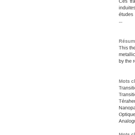
Ces tra
induit
études 
...
Résumé
This th
metalli
by the r
Mots c
Transit
Transit
Téraher
Nanopa
Optique
Analog
Mots c