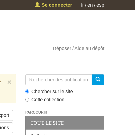
Se connecter
fr
en
esp
Déposer
Aide au dépôt
×
e
Chercher sur le site
Cette collection
PARCOURIR
port
TOUT LE SITE
tions