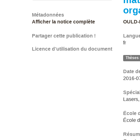
org
Métadonnées
Afficher la notice complète
OULD-
Partager cette publication !
Langu
fr
Licence d’utilisation du document
Thèses 
Date d
2016-0
Spécial
Lasers,
École 
École d
Résum