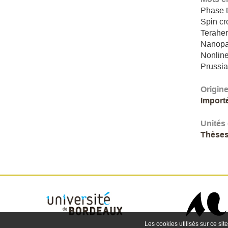
Phase t
Spin cr
Teraher
Nanopar
Nonline
Prussi
Origin
Import
Unités
Thèses
Les cookies utilisés sur ce site