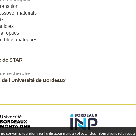
ransition
ossover materials
tz
ticles
ar optics
an blue analogues
e
é de STAR
 de recherche
 de l’Université de Bordeaux
 ne servent pas à identifier l’utilisateur mais à collecter des informations relatives à