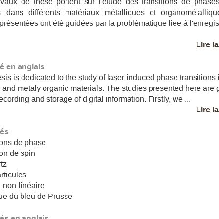
vaux de thèse portent sur l'étude des transitions de phase
es dans différents matériaux métalliques et organométalliqu
présentées ont été guidées par la problématique liée à l'enregi
Lire l
 en anglais
esis is dedicated to the study of laser-induced phase transitions 
c and metaly organic materials. The studies presented here are
ecording and storage of digital information. Firstly, we ...
Lire l
lés
ions de phase
ion de spin
tz
rticules
 non-linéaire
ue du bleu de Prusse
lés en anglais