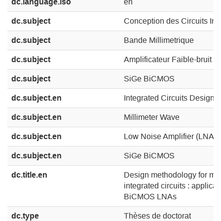
dc.language.iso
en
dc.subject
Conception des Circuits Int
dc.subject
Bande Millimetrique
dc.subject
Amplificateur Faible-bruit
dc.subject
SiGe BiCMOS
dc.subject.en
Integrated Circuits Design
dc.subject.en
Millimeter Wave
dc.subject.en
Low Noise Amplifier (LNA)
dc.subject.en
SiGe BiCMOS
dc.title.en
Design methodology for mil
integrated circuits : applica
BiCMOS LNAs
dc.type
Thèses de doctorat