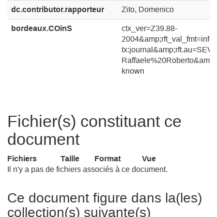
dc.contributor.rapporteur
Zito, Domenico
bordeaux.COinS
ctx_ver=Z39.88-
2004&amp;rft_val_fmt=info:o
tx:journal&amp;rft.au=SE
Raffaele%20Roberto&amp;r
known
Fichier(s) constituant ce
document
Fichiers
Taille
Format
Vue
Il n'y a pas de fichiers associés à ce document.
Ce document figure dans la(les)
collection(s) suivante(s)