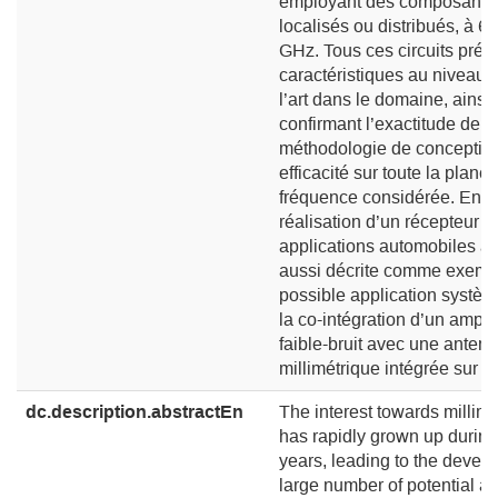
employant des composants i
localisés ou distribués, à 60
GHz. Tous ces circuits prés
caractéristiques au niveau d
l’art dans le domaine, ainsi
confirmant l’exactitude de l
méthodologie de conception
efficacité sur toute la planc
fréquence considérée. En ou
réalisation d’un récepteur i
applications automobiles à
aussi décrite comme exemp
possible application systèm
la co-intégration d’un amplif
faible-bruit avec une anten
millimétrique intégrée sur Si
dc.description.abstractEn
The interest towards millim
has rapidly grown up during 
years, leading to the devel
large number of potential ap