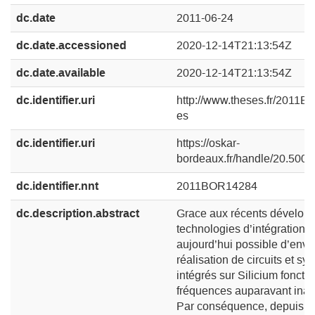
dc.date
2011-06-24
dc.date.accessioned
2020-12-14T21:13:54Z
dc.date.available
2020-12-14T21:13:54Z
dc.identifier.uri
http://www.theses.fr/2011
es
dc.identifier.uri
https://oskar-
bordeaux.fr/handle/20.500
dc.identifier.nnt
2011BOR14284
dc.description.abstract
Grace aux récents dévelop
technologies d’intégration, i
aujourd’hui possible d’envi
réalisation de circuits et s
intégrés sur Silicium foncti
fréquences auparavant inat
Par conséquence, depuis q