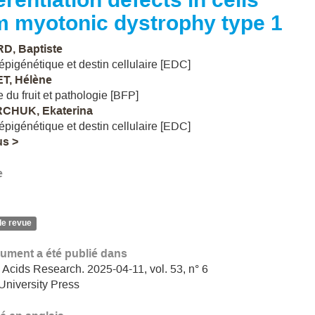
m myotonic dystrophy type 1
D, Baptiste
épigénétique et destin cellulaire [EDC]
T, Hélène
e du fruit et pathologie [BFP]
CHUK, Ekaterina
épigénétique et destin cellulaire [EDC]
us >
e
de revue
ument a été publié dans
 Acids Research. 2025-04-11, vol. 53, n° 6
University Press