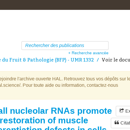
+ Recherche avancée
e du Fruit & Pathologie (BFP) - UMR 1332
Voir le do
oindre l'archive ouverte HAL. Retrouvez tous vos dépôts sur l
l.science/. Pour toute aide ou information, contactez-nous
ll nucleolar RNAs promote
Ex
 restoration of muscle
Cita
erentiation defects in cells