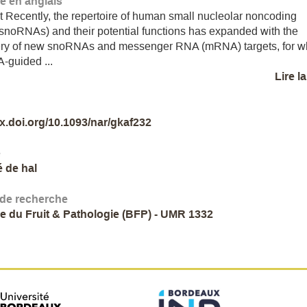
 en anglais
t Recently, the repertoire of human small nucleolar noncoding
noRNAs) and their potential functions has expanded with the
ery of new snoRNAs and messenger RNA (mRNA) targets, for w
-guided ...
Lire l
dx.doi.org/10.1093/nar/gkaf232
e
é de hal
 de recherche
ie du Fruit & Pathologie (BFP) - UMR 1332