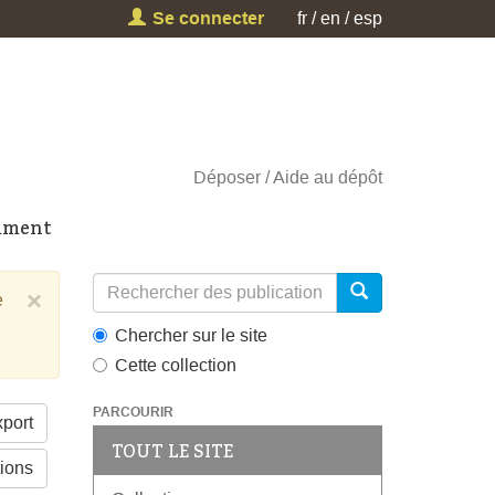
Se connecter
fr
en
esp
Déposer
Aide au dépôt
cument
×
e
Chercher sur le site
Cette collection
PARCOURIR
port
TOUT LE SITE
tions