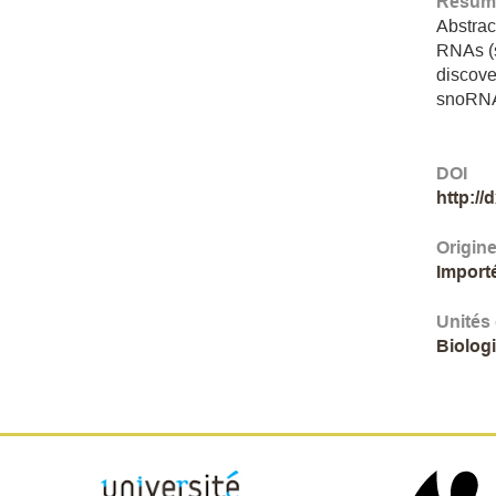
Résumé
Abstrac
RNAs (s
discov
snoRNA
DOI
http://
Origin
Import
Unités
Biolog