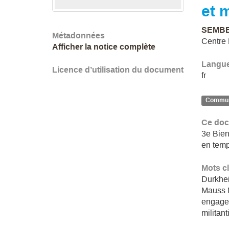
et 
SEMBEL
Métadonnées
Centre
Afficher la notice complète
Langu
Licence d’utilisation du document
fr
Communi
Ce doc
3e Bien
en temp
Mots c
Durkhe
Mauss 
engage
militan