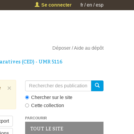
Se connecter
fr
en
esp
Déposer
Aide au dépôt
aratives (CED) - UMR 5116
×
e
Chercher sur le site
Cette collection
PARCOURIR
port
TOUT LE SITE
tions