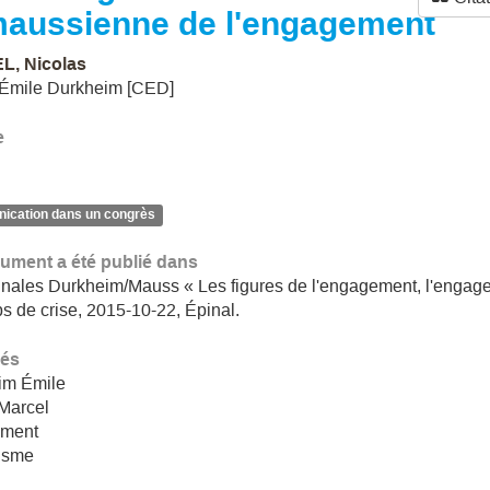
maussienne de l'engagement
, Nicolas
 Émile Durkheim [CED]
e
cation dans un congrès
ument a été publié dans
nales Durkheim/Mauss « Les figures de l'engagement, l'engag
s de crise, 2015-10-22, Épinal.
lés
im Émile
Marcel
ment
tisme