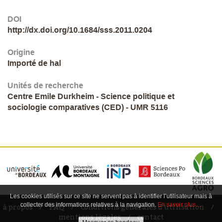
DOI
http://dx.doi.org/10.1684/sss.2011.0204
Origine
Importé de hal
Unités de recherche
Centre Emile Durkheim - Science politique et
sociologie comparatives (CED) - UMR 5116
Les cookies utilisés sur ce site ne servent pas à identifier l’utilisateur mais à
collecter des informations relatives à la navigation.
En savoir plus…
à propos
FAQ
conditions générales d'utilisation
mentions légales
contact