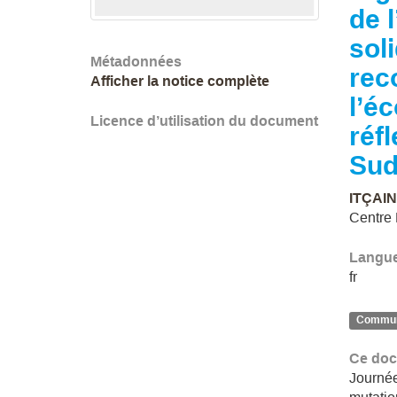
de 
sol
Métadonnées
rec
Afficher la notice complète
l’é
Licence d’utilisation du document
réf
Sud
ITÇAIN
Centre
Langu
fr
Communi
Ce doc
Journée 