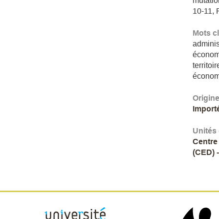
mutatio
10-11, 
Mots c
adminis
économ
territoi
économi
Origin
Import
Unités
Centre
(CED) 