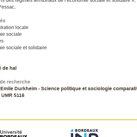
ns des régimes territoriaux de l’économie sociale et solidaire »,
Pessac.
lés
tration locale
ie sociale
res
e sociale et solidaire
e
é de hal
 de recherche
 Emile Durkheim - Science politique et sociologie comparat
- UMR 5116