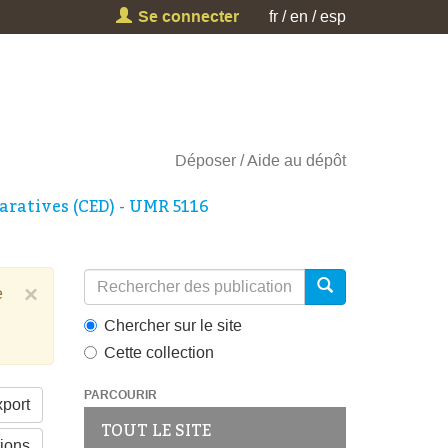
Se connecter
fr
en
esp
Déposer
Aide au dépôt
aratives (CED) - UMR 5116
×
e
Chercher sur le site
Cette collection
PARCOURIR
port
TOUT LE SITE
tions