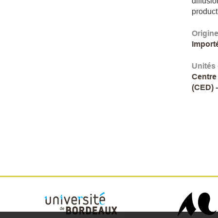
diffusio
product
Origin
Import
Unités
Centre
(CED) 