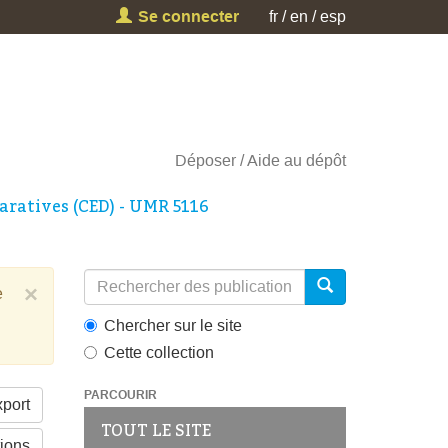
Se connecter
fr
en
esp
Déposer
Aide au dépôt
aratives (CED) - UMR 5116
×
e
Chercher sur le site
Cette collection
PARCOURIR
port
TOUT LE SITE
tions