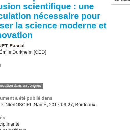
fusion scientifique : une
iculation nécessaire pour
ser la science moderne et
nnovation
ET, Pascal
 Émile Durkheim [CED]
e
cation dans un congrès
ument a été publié dans
e INterDISCIPLINaritÉ, 2017-06-27, Bordeaux.
lés
ciplinarité