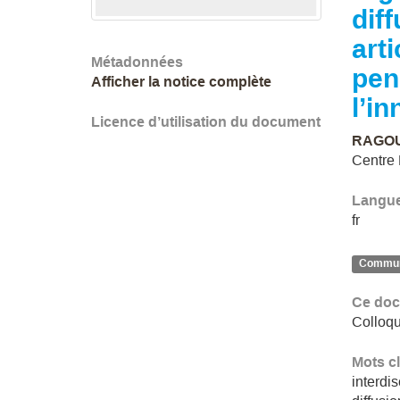
dif
art
Métadonnées
pen
Afficher la notice complète
l’i
Licence d’utilisation du document
RAGOU
Centre
Langu
fr
Communi
Ce doc
Colloqu
Mots c
interdis