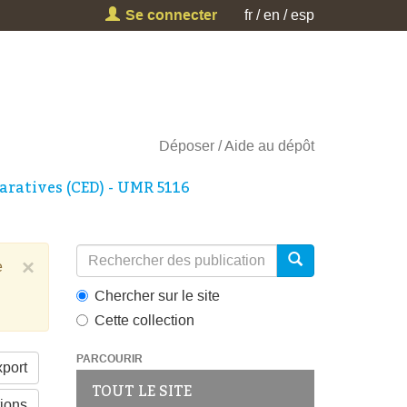
Se connecter
fr
en
esp
Déposer
Aide au dépôt
aratives (CED) - UMR 5116
×
e
Chercher sur le site
Cette collection
PARCOURIR
port
TOUT LE SITE
tions