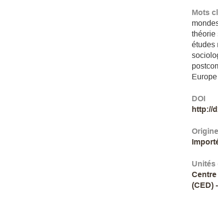
Mots c
mondes
théorie
études 
sociolo
postco
Europe
DOI
http:/
Origin
Import
Unités
Centre
(CED) 