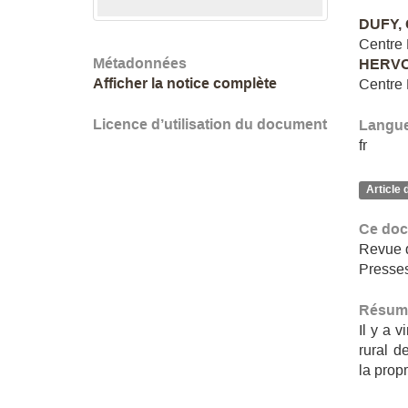
DUFY, 
Centre
Métadonnées
HERVO
Afficher la notice complète
Centre
Licence d’utilisation du document
Langu
fr
Article 
Ce doc
Revue d
Presses
Résum
Il y a 
rural d
la propr