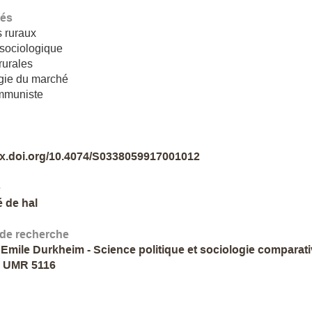
lés
 ruraux
 sociologique
rurales
gie du marché
mmuniste
/dx.doi.org/10.4074/S0338059917001012
e
é de hal
 de recherche
 Emile Durkheim - Science politique et sociologie comparat
- UMR 5116