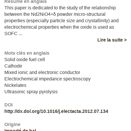
Résumé en anglais
This paper is dedicated to the study of the relationship
between the Nd2NiO4+δ powder micro-structural
properties (especially particle size and crystallinity) and
electrochemical properties when the oxide is used as
SOFC ...
Lire la suite >
Mots clés en anglais
Solid oxide fuel cell
Cathode
Mixed ionic and electronic conductor
Electrochemical impedance spectroscopy
Nickelates
Ultrasonic spray pyrolysis
DOI
http://dx.doi.org/10.1016/j.electacta.2012.07.134
Origine
Importé de hal