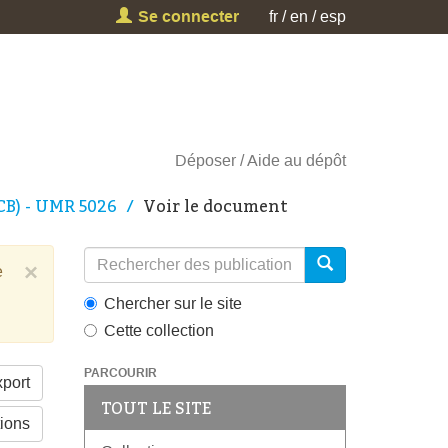
Se connecter
fr
en
esp
Déposer
Aide au dépôt
CB) - UMR 5026
Voir le document
×
e
Chercher sur le site
Cette collection
PARCOURIR
port
TOUT LE SITE
tions