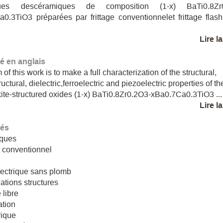
ques descéramiques de composition (1-x) BaTi0.8Zr0
0.3TiO3 préparées par frittage conventionnelet frittage flas
Lire l
 en anglais
of this work is to make a full characterization of the structural,
uctural, dielectric,ferroelectric and piezoelectric properties of th
ite-structured oxides (1-x) BaTi0.8Zr0.2O3-xBa0.7Ca0.3TiO3 ...
Lire l
lés
ques
e conventionnel
ectrique sans plomb
gations structures
 libre
ation
rique