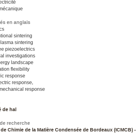
ctricité
omécanique
lés en anglais
cs
ional sintering
lasma sintering
ee piezoelectrics
ral investigations
nergy landscape
tion flexibility
ric response
ectric response,
omechanical response
e
é de hal
 de recherche
ut de Chimie de la Matière Condensée de Bordeaux (ICMCB)