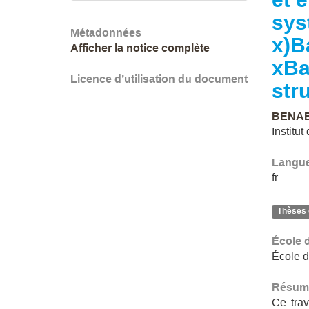
sys
Métadonnées
x)B
Afficher la notice complète
xBa
Licence d’utilisation du document
str
BENAB
Institu
Langu
fr
Thèses 
École 
École d
Résum
Ce trav