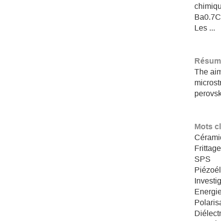
chimi
Ba0.7Ca
Les ...
Résumé
The aim 
microstr
perovsk
Mots c
Cérami
Frittag
SPS
Piézoél
Investi
Energie
Polaris
Diélect