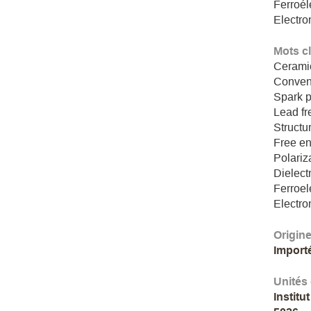
Ferroéle
Electr
Mots c
Cerami
Convent
Spark p
Lead fr
Structu
Free e
Polariza
Dielect
Ferroel
Electr
Origin
Import
Unités
Instit